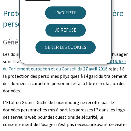
Protection des données à caractère
J'ACCEPTE
personnel
JE REFUSE
Généralités
GÉRER LES COOKIES
Les données à caractère personnel communiquées par l’usager
sont traitées en conformité avec le
Règlement (UE) 2016/679
du Parlement européen et du Conseil du 27 avril 2016
relatif à
la protection des personnes physiques à l'égard du traitement
des données à caractère personnel et à la libre circulation des
données.
L’Etat du Grand-Duché de Luxembourg ne récolte pas de
données personnelles mis à part les adresses IP dans les logs
des serveurs web pour des questions de sécurité, le
consentement de l’usager n’est pas nécessaire avant de visiter