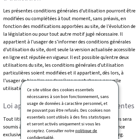
Les présentes conditions générales d'utilisation pourront être
modifiées ou complétées à tout moment, sans préavis, en
fonction des modifications apportées au site, de l'évolution de
la législation ou pour tout autre motif jugé nécessaire. Il
appartient à l’usager de s’informer des conditions générales
d'utilisation du site, dont seule la version actualisée accessible
en ligne est réputée en vigueur. Il est possible qu’entre deux
utilisations du site, les conditions générales d’utilisation
particulières soient modifiées et il appartient, dès lors, à
l’usager de bien lire ces dernières avant chaque nouvelle
utilisation.
Ce site utilise des cookies essentiels
nécessaires à son bon fonctionnement, sans
usage de données à caractère personnel, et
Loi applicable et juridictions compétentes
ne pouvant pas être refusés. Des cookies non
essentiels sont utilisés à des fins statistiques
Tout litige relatif à l'utilisation de ce site et ses Services sera
et seront activés uniquement si vous les
soumis à la loi luxembourgeoise et sera de la compétence
acceptez. Consulter notre
politique de
exclusive des juridictions du Grand-Duché de Luxembourg.
confidentialité
.