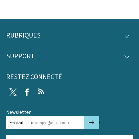
RUBRIQUES
Pied
RUBRI
de
SUPPORT
SUPP
page
RESTEZ CONNECTÉ
Twitter
Facebook
RSS
Newsletter
🡒
E-mail