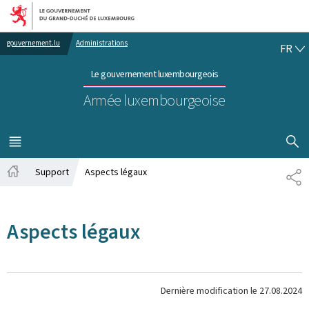
Aller au menu principal
Aller au contenu
FR
gouvernement.lu
Administrations
FR
Le gouvernement luxembourgeois
Armée luxembourgeoise
AFFICHER
MENU
PRINCIPAL
Support
Aspects légaux
PA
Accueil
Aspects légaux
Dernière modification le
27.08.2024