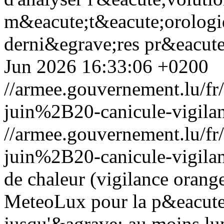
m&eacute;t&eacute;orologiq
derni&egrave;res pr&eacut
Jun 2026 16:33:06 +0200
//armee.gouvernement.lu/
juin%2B20-canicule-vigila
//armee.gouvernement.lu/
juin%2B20-canicule-vigila
de chaleur (vigilance orang
MeteoLux pour la p&eacute
jusqu'&agrave; au moins lun