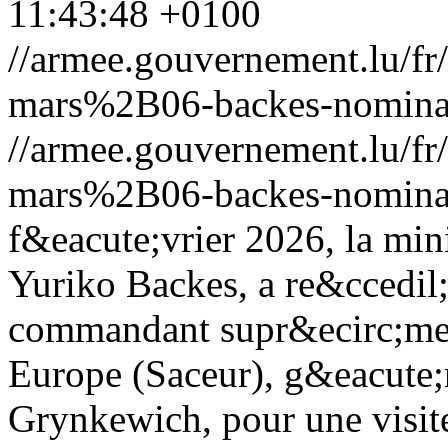
11:43:48 +0100
//armee.gouvernement.lu/
mars%2B06-backes-nominat
//armee.gouvernement.lu/
mars%2B06-backes-nominat
f&eacute;vrier 2026, la min
Yuriko Backes, a re&ccedil
commandant supr&ecirc;me d
Europe (Saceur), g&eacute;
Grynkewich, pour une visite