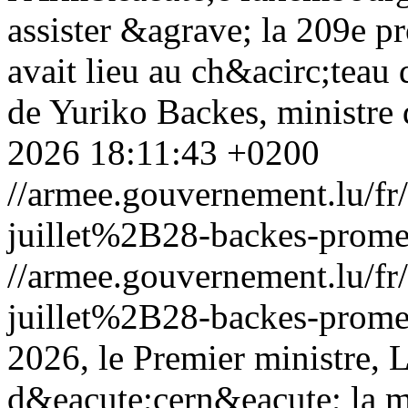
assister &agrave; la 209e p
avait lieu au ch&acirc;teau
de Yuriko Backes, ministre 
2026 18:11:43 +0200
//armee.gouvernement.lu/
juillet%2B28-backes-promes
//armee.gouvernement.lu/
juillet%2B28-backes-promes
2026, le Premier ministre, 
d&eacute;cern&eacute; la m&