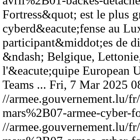
avril%2B01-backes-detache
Fortress&quot; est le plus g
cyberd&eacute;fense au Lu
participant&middot;es de di
&ndash; Belgique, Lettonie
l'&eacute;quipe European 
Teams ...
Fri, 7 Mar 2025 
//armee.gouvernement.lu/
mars%2B07-armee-cyber-for
//armee.gouvernement.lu/