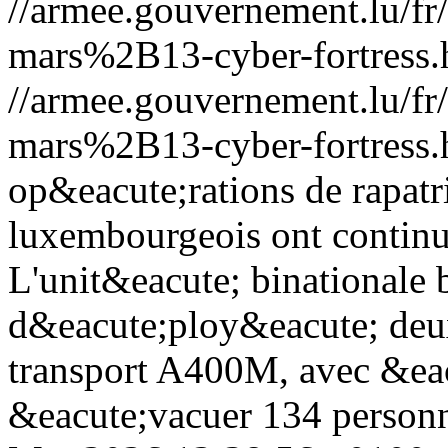
//armee.gouvernement.lu/
mars%2B13-cyber-fortress.
//armee.gouvernement.lu/
mars%2B13-cyber-fortress.
op&eacute;rations de rapatr
luxembourgeois ont contin
L'unit&eacute; binational
d&eacute;ploy&eacute; deux 
transport A400M, avec &eac
&eacute;vacuer 134 person