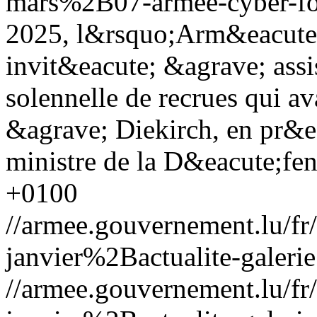
mars%2B07-armee-cyber-for
2025, l&rsquo;Arm&eacute
invit&eacute; &agrave; ass
solennelle de recrues qui ava
&agrave; Diekirch, en pr&e
ministre de la D&eacute;fe
+0100
//armee.gouvernement.lu/
janvier%2Bactualite-galerie
//armee.gouvernement.lu/