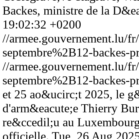
Backes, ministre de la D&ea
19:02:32 +0200
//armee.gouvernement.lu/
septembre%2B12-backes-pr
//armee.gouvernement.lu/
septembre%2B12-backes-pr
et 25 ao&ucirc;t 2025, le g
d'arm&eacute;e Thierry Bur
re&ccedil;u au Luxembourg d
officielle.
Tue, 26 Aug 202