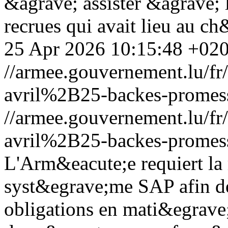
&agrave; assister &agrave; 
recrues qui avait lieu au c
25 Apr 2026 10:15:48 +02
//armee.gouvernement.lu/
avril%2B25-backes-promess
//armee.gouvernement.lu/
avril%2B25-backes-promess
L'Arm&eacute;e requiert la 
syst&egrave;me SAP afin de 
obligations en mati&egrave;