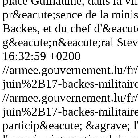
place Guillaume, dans la vil
pr&eacute;sence de la minis
Backes, et du chef d'&eacut
g&eacute;n&eacute;ral Stev
16:32:59 +0200
//armee.gouvernement.lu/
juin%2B17-backes-militair
//armee.gouvernement.lu/
juin%2B17-backes-militair
particip&eacute; &agrave; l