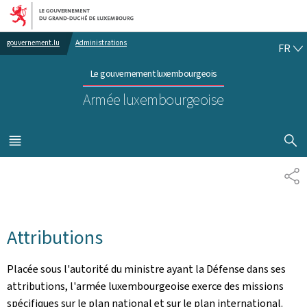
Aller au menu principal
Aller au contenu
FR
gouvernement.lu
Administrations
FR
Le gouvernement luxembourgeois
Armée luxembourgeoise
AFFICHER
MENU
PRINCIPAL
PA
Attributions
Placée sous l'autorité du ministre ayant la Défense dans ses
attributions, l'armée luxembourgeoise exerce des missions
spécifiques sur le plan national et sur le plan international.