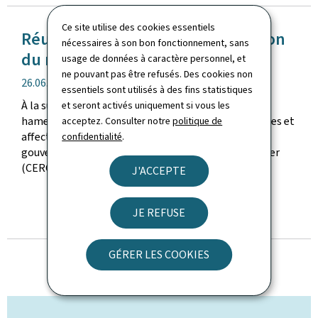
Ce site utilise des cookies essentiels
Réunion d'une Cellule d'évaluation
nécessaires à son bon fonctionnement, sans
du risque cyber (CERC)
usage de données à caractère personnel, et
ne pouvant pas être refusés. Des cookies non
date
26.06.2026
essentiels sont utilisés à des fins statistiques
de
À la suite d'un incident de type spearphishing (ou
et seront activés uniquement si vous les
publication
hameçonnage) ciblant des postes de travail étatiques et
acceptez. Consulter notre
politique de
affectant par la suite le système d'information du
confidentialité
.
gouvernement, la Cellule d'évaluation du risque cyber
(CERC) s'est réunie ce vendredi ...
J'ACCEPTE
JE REFUSE
TOUTES LES ACTUALITÉS
GÉRER LES COOKIES