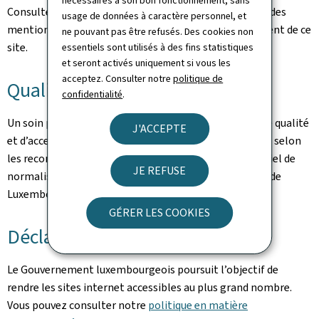
nécessaires à son bon fonctionnement, sans
Consultez la
notice légale
pour prendre connaissance des
usage de données à caractère personnel, et
mentions légales et des informations sur l’hébergement de ce
ne pouvant pas être refusés. Des cookies non
site.
essentiels sont utilisés à des fins statistiques
et seront activés uniquement si vous les
acceptez. Consulter notre
politique de
Qualité
confidentialité
.
Un soin particulier a été pris pour garantir un niveau de qualité
J'ACCEPTE
et d’accessibilité satisfaisant. Ce portail est développé selon
les recommandations du référentiel Renow (Référentiel de
JE REFUSE
normalisation web du gouvernement du Grand-Duché de
Luxembourg).
GÉRER LES COOKIES
Déclaration d’accessibilité
Le Gouvernement luxembourgeois poursuit l’objectif de
rendre les sites internet accessibles au plus grand nombre.
Vous pouvez consulter notre
politique en matière