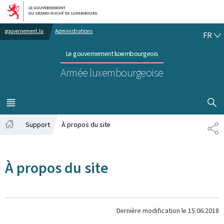
Aller au menu principal
Aller au contenu
FR
gouvernement.lu
Administrations
FR
Le gouvernement luxembourgeois
Armée luxembourgeoise
AFFICHER
MENU
PRINCIPAL
Support
À propos du site
PA
Accueil
À propos du site
Dernière modification le
15.06.2018