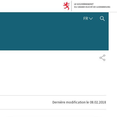
FRANÇAIS
FR
AFFICHER / MASQUER 
PARTAG
Dernière modification le
08.02.2018