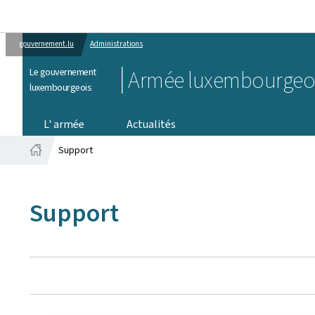
gouvernement.lu
Administrations
Le gouvernement
Armée luxembourgeo
luxembourgeois
L' armée
Actualités
Support
Accueil
Support