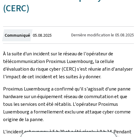
(CERC)
Crée
Dernière modification le
05.08.2025
Communiqué
05.08.2025
le
À la suite d'un incident sur le réseau de l'opérateur de
télécommunication Proximus Luxembourg, la cellule
d'évaluation du risque cyber (CERC) s'est réunie afin d'analyser
l'impact de cet incident et les suites à y donner.
Proximus Luxembourg a confirmé qu'il s'agissait d'une panne
hardware sur un équipement réseau de commutation et que
tous les services ont été rétablis. L'opérateur Proximus
Luxembourg a formellement exclu une attaque cyber comme
origine de la panne.
L'incident est survenu à 5 h 20 et a été résolu à 9 h 34. Pendant