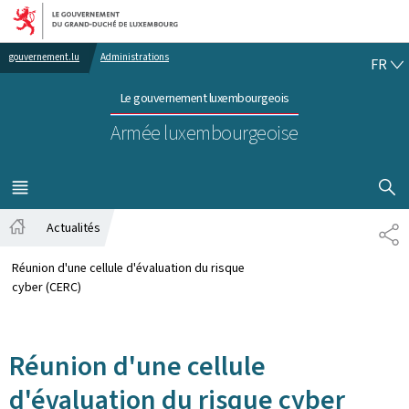
Aller au menu principal
Aller au contenu
FR
gouvernement.lu
Administrations
FR
Le gouvernement luxembourgeois
Armée luxembourgeoise
AFFICHER
MENU
PRINCIPAL
Actualités
PA
Accueil
Réunion d'une cellule d'évaluation du risque
cyber (CERC)
Réunion d'une cellule
d'évaluation du risque cyber