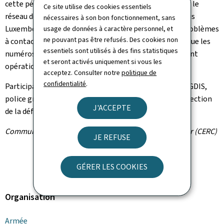
cette période, des perturbations étaient constatés sur le
Ce site utilise des cookies essentiels
réseau de l'opérateur et une partie des clients Proximus
nécessaires à son bon fonctionnement, sans
Luxembourg auraient potentiellement pu avoir des problèmes
usage de données à caractère personnel, et
ne pouvant pas être refusés. Des cookies non
à contacter les services d'urgence 112 et 113. À noter, que les
essentiels sont utilisés à des fins statistiques
numéros d'urgence 112 (CGDIS) et le 113 (Police) étaient
et seront activés uniquement si vous les
opérationnels à tout moment.
acceptez. Consulter notre
politique de
confidentialité
.
Participants de la CERC: HCPN, ILR, CSSF, CTIE, LHC, CGDIS,
police grand-ducale, SRE, Armée luxembourgeoise, Direction
J'ACCEPTE
de la défense, Proximus Luxembourg
Communiqué par la Cellule d'évaluation du risque cyber (CERC)
JE REFUSE
GÉRER LES COOKIES
Organisation
Armée