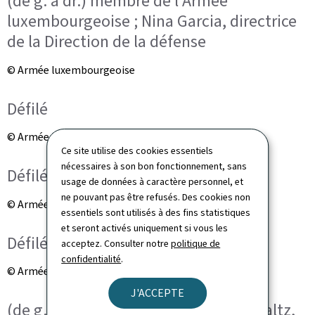
(de g. à dr.) membre de l'Armée
luxembourgeoise ; Nina Garcia, directrice
de la Direction de la défense
© Armée luxembourgeoise
Défilé
© Armée luxembourgeoise
Ce site utilise des cookies essentiels
nécessaires à son bon fonctionnement, sans
Défilé
usage de données à caractère personnel, et
ne pouvant pas être refusés. Des cookies non
© Armée luxembourgeoise
essentiels sont utilisés à des fins statistiques
et seront activés uniquement si vous les
Défilé
acceptez. Consulter notre
politique de
confidentialité
.
© Armée luxembourgeoise
J'ACCEPTE
(de g. à dr.) lieutenant-colonel Joël Faltz,