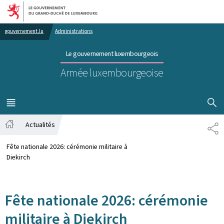
Aller au menu principal
Aller au contenu
gouvernement.lu
Administrations
Le gouvernement luxembourgeois
Armée luxembourgeoise
AFFICHER
MENU
PRINCIPAL
Actualités
PA
Accueil
Fête nationale 2026: cérémonie militaire à
Diekirch
Fête nationale 2026: cérémonie
militaire à Diekirch