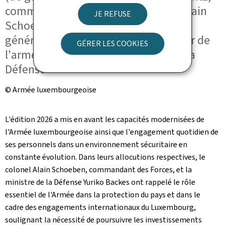
commandant des troupes ; colonel Alain
JE REFUSE
Schoeben, commandant des Forces ;
général Steve Thull, chef d'état-major de
GÉRER LES COOKIES
l'armée ; Yuriko Backes, ministre de la
Défense
© Armée luxembourgeoise
L'édition 2026 a mis en avant les capacités modernisées de
l'Armée luxembourgeoise ainsi que l'engagement quotidien de
ses personnels dans un environnement sécuritaire en
constante évolution. Dans leurs allocutions respectives, le
colonel Alain Schoeben, commandant des Forces, et la
ministre de la Défense Yuriko Backes ont rappelé le rôle
essentiel de l'Armée dans la protection du pays et dans le
cadre des engagements internationaux du Luxembourg,
soulignant la nécessité de poursuivre les investissements