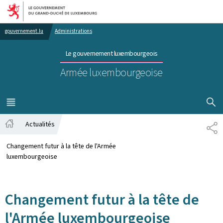
Aller au menu principal
Aller au contenu
gouvernement.lu
Administrations
Le gouvernement luxembourgeois
Armée luxembourgeoise
AFFICHER
MENU
PRINCIPAL
Actualités
PA
Accueil
Changement futur à la tête de l'Armée
luxembourgeoise
Changement futur à la tête de
l'Armée luxembourgeoise