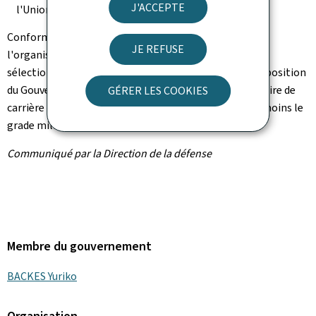
J'ACCEPTE
l'Union européenne (UE).
Conformément à la loi modifiée du 7 août 2023 sur
JE REFUSE
l'organisation de l'Armée, le candidat/la candidate
sélectionné/e sera nommé/e par le Grand-Duc sur proposition
du Gouvernement en conseil parmi le personnel militaire de
GÉRER LES COOKIES
carrière du groupe de traitement A1 ayant atteint au moins le
grade militaire de lieutenant-colonel.
Communiqué par la Direction de la défense
Membre du gouvernement
BACKES Yuriko
Organisation