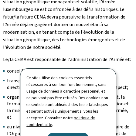
situation géopolitique menaçante et volatile, l'Armée
luxembourgeoise est confrontée à des défis historiques. Le
futur/la future CEMA devra poursuivre la transformation de
l'Armée déjà engagée et donner un nouvel élan à sa
modernisation, en tenant compte de l'évolution de la
situation géopolitique, des technologies émergentes et de
l'évolution de notre société.
Le/la CEMA est responsable de l'administration de l'Armée et:
conseille la ministre dans le domaine militaire;
Ce site utilise des cookies essentiels
transpose les directives politiques de la ministre en
nécessaires à son bon fonctionnement, sans
directives et instructions militaires et veille à leur respect;
usage de données à caractère personnel, et
organise le fonctionnement de l'Armée, l'équipement, la
ne pouvant pas être refusés. Des cookies non
formation, l'instruction, l'entraînement, la préparation et
essentiels sont utilisés à des fins statistiques
la mise en condition des unités et du personnel de l'Armée,
et seront activés uniquement si vous les
et
acceptez. Consulter notre
politique de
confidentialité
.
au niveau international, est membre du comité militaire de
l'Organisation du traité de l'Atlantique Nord (OTAN) et de