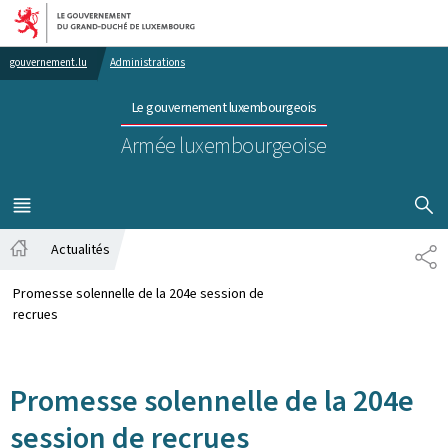
Aller au menu principal
Aller au contenu
gouvernement.lu
Administrations
Le gouvernement luxembourgeois
Armée luxembourgeoise
AFFICHER
MENU
PRINCIPAL
Actualités
PA
Accueil
Promesse solennelle de la 204e session de
recrues
Promesse solennelle de la 204e
session de recrues