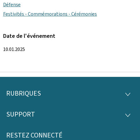
Défense
Festivités - Commémorations - Cérémonies
Date de l'événement
10.01.2025
RUBRIQUES
Pied
RUBRI
de
SUPPORT
SUPP
page
RESTEZ CONNECTÉ