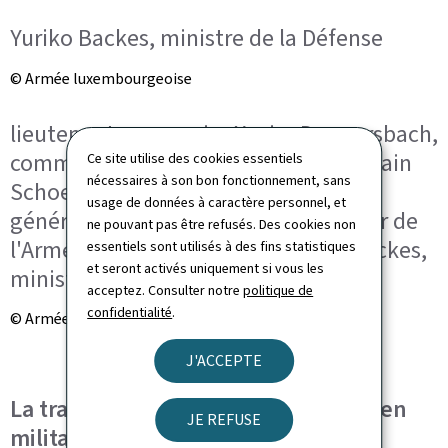
Yuriko Backes, ministre de la Défense
© Armée luxembourgeoise
lieutenant en premier Xavier Donnersbach,
commandant des troupes ; colonel Alain
Ce site utilise des cookies essentiels
nécessaires à son bon fonctionnement, sans
Schoeben, commandant des Forces ;
usage de données à caractère personnel, et
général Steve Thull, chef d'état-major de
ne pouvant pas être refusés. Des cookies non
l'Armée luxembourgeoise ; Yuriko Backes,
essentiels sont utilisés à des fins statistiques
et seront activés uniquement si vous les
ministre de la Défense
acceptez. Consulter notre
politique de
confidentialité
.
© Armée luxembourgeoise
J'ACCEPTE
La transformation du candidat civil en
JE REFUSE
militaire