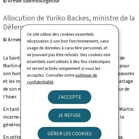
© Armée luxembourgeoise
Allocution de Yuriko Backes, ministre de la
Défense
Ce site utilise des cookies essentiels
© Armée luxembourgeoise
nécessaires à son bon fonctionnement, sans
usage de données à caractère personnel, et
ne pouvant pas être refusés. Des cookies non
La Saint-Martin est une fête traditionnelle en souvenir de
essentiels sont utilisés à des fins statistiques
Martin de Tours, un évêque chrétien du IVe siècle connu pour
et seront activés uniquement si vous les
son humilité, sa charité et son dévouement envers les pauvres
acceptez. Consulter notre
politique de
et les malades, dont notamment son acte célèbre de partage
confidentialité
.
de son manteau avec un mendiant transi de froid au cœur de
l'hiver.
J'ACCEPTE
En tant que saint patron des soldats et soldates, Saint Martin
JE REFUSE
incarne des valeurs essentielles telles que la solidarité, la
générosité et l'engagement envers autrui.
GÉRER LES COOKIES
En cette période d'incertitude, l'Armée luxembourgeoise