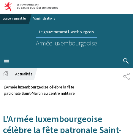
Aller au menu principal
Aller au contenu
gouvernement.lu
Administrations
Le gouvernement luxembourgeois
Armée luxembourgeoise
AFFICHER
MENU
PRINCIPAL
Actualités
PA
Accueil
L'Armée luxembourgeoise célèbre la fête
patronale Saint-Martin au centre militaire
L'Armée luxembourgeoise
célèbre la fête patronale Saint-