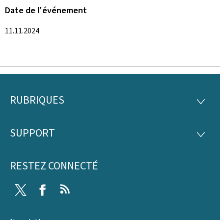
Date de l'événement
11.11.2024
RUBRIQUES
Pied
RUBRI
de
SUPPORT
SUPP
page
RESTEZ CONNECTÉ
Twitter
Facebook
RSS