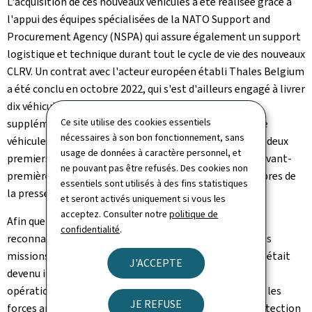
L'acquisition de ces nouveaux véhicules a été réalisée grâce à
l'appui des équipes spécialisées de la NATO Support and
Procurement Agency (NSPA) qui assure également un support
logistique et technique durant tout le cycle de vie des nouveaux
CLRV. Un contrat avec l'acteur européen établi Thales Belgium
a été conclu en octobre 2022, qui s'est d'ailleurs engagé à livrer
dix véhicules pour mars 2025, trente véhicules
Ce site utilise des cookies essentiels
supplémentaires jusqu'en octobre 2025 et les quarante
nécessaires à son bon fonctionnement, sans
véhicules restants avant octobre 2026. Aujourd'hui, les deux
usage de données à caractère personnel, et
premiers véhicules CLRV arrivés ont été présentés en avant-
ne pouvant pas être refusés. Des cookies non
première à la ministre de la Défense ainsi qu'aux membres de
essentiels sont utilisés à des fins statistiques
la presse invités à cet effet.
et seront activés uniquement si vous les
acceptez. Consulter notre
politique de
Afin que l'Armée luxembourgeoise, spécialisée dans la
confidentialité
.
reconnaissance, puisse continuer à remplir au mieux ses
missions, l'investissement dans de nouveaux véhicules était
J'ACCEPTE
devenu incontournable, pour garantir l'engagement
opérationnel de ses troupes, une interopérabilité avec les
JE REFUSE
forces armées des pays alliés ainsi que la meilleure protection