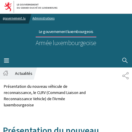
Aller au menu principal
Aller au contenu
gouvernement.lu
Administrations
Le gouvernement luxembourgeois
Armée luxembourgeoise
AFFICHER
MENU
PRINCIPAL
Actualités
PA
Accueil
Présentation du nouveau véhicule de
reconnaissance, le CLRV (Command Liaison and
Reconnaissance Vehicle) de l'Armée
luxembourgeoise
Présentation du nouveau