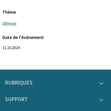
Thème
Défense
Date de l'événement
11.10.2024
RUBRIQUES
Pied
RUBRI
de
SUPPORT
SUPP
page