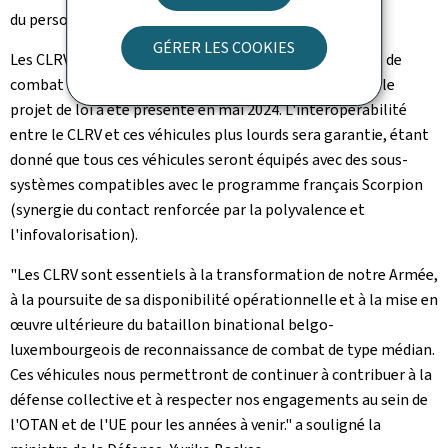
du personnel en opérations.
GÉRER LES COOKIES
Les CLRV seront complémentaires aux futurs véhicules de
combat médian de type Jaguar, Griffon et Serval, dont le
projet de loi a été présenté en mai 2024. L'interopérabilité
entre le CLRV et ces véhicules plus lourds sera garantie, étant
donné que tous ces véhicules seront équipés avec des sous-
systèmes compatibles avec le programme français Scorpion
(synergie du contact renforcée par la polyvalence et
l'infovalorisation).
"Les CLRV sont essentiels à la transformation de notre Armée,
à la poursuite de sa disponibilité opérationnelle et à la mise en
œuvre ultérieure du bataillon binational belgo-
luxembourgeois de reconnaissance de combat de type médian.
Ces véhicules nous permettront de continuer à contribuer à la
défense collective et à respecter nos engagements au sein de
l'OTAN et de l'UE pour les années à venir." a souligné la