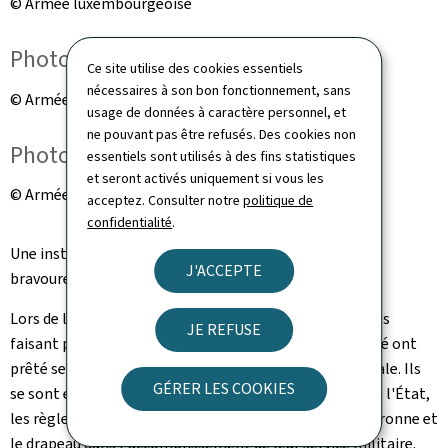
© Armée luxembourgeoise
Photo de groupe
Ce site utilise des cookies essentiels
nécessaires à son bon fonctionnement, sans
© Armée luxembourgeoise
usage de données à caractère personnel, et
ne pouvant pas être refusés. Des cookies non
Photo de groupe
essentiels sont utilisés à des fins statistiques
et seront activés uniquement si vous les
© Armée luxembourgeoise
acceptez. Consulter notre
politique de
confidentialité
.
Une instruction de base de quatre mois terminée avec
J'ACCEPTE
bravoure
Lors de la cérémonie, 61 soldates et soldats volontaires
JE REFUSE
faisant preuve d'engagement, de droiture et de fiabilité ont
prêté serment après avoir réussi cette formation initiale. Ils
GÉRER LES COOKIES
se sont engagés à respecter la Constitution, les lois de l'État,
les règlements militaires et à servir fidèlement la Couronne et
le drapeau dans l'accomplissement de leur service militaire.