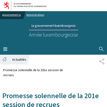
Aller au menu principal
Aller au contenu
gouvernement.lu
Administrations
Le gouvernement luxembourgeois
Armée luxembourgeoise
AFFICHER
MENU
PRINCIPAL
Actualités
PA
Accueil
Promesse solennelle de la 201e session de
recrues
Promesse solennelle de la 201e
session de recrues