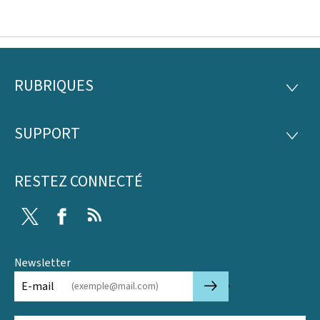
RUBRIQUES
Pied
RUBRI
de
SUPPORT
SUPP
page
RESTEZ CONNECTÉ
Twitter
Facebook
RSS
Newsletter
🡒
E-mail