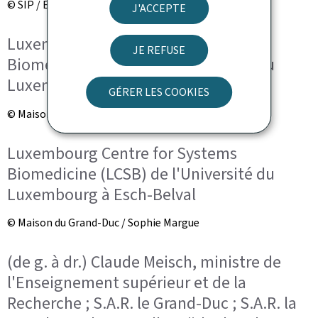
© SIP / Emmanuel Claude
J'ACCEPTE
Luxembourg Centre for Systems
JE REFUSE
Biomedicine (LCSB) de l'Université du
Luxembourg à Esch-Belval
GÉRER LES COOKIES
© Maison du Grand-Duc / Sophie Margue
Luxembourg Centre for Systems
Biomedicine (LCSB) de l'Université du
Luxembourg à Esch-Belval
© Maison du Grand-Duc / Sophie Margue
(de g. à dr.) Claude Meisch, ministre de
l'Enseignement supérieur et de la
Recherche ; S.A.R. le Grand-Duc ; S.A.R. la