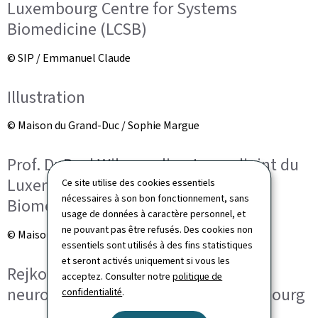
Luxembourg Centre for Systems
Biomedicine (LCSB)
© SIP / Emmanuel Claude
Illustration
© Maison du Grand-Duc / Sophie Margue
Prof. Dr Paul Wilmes, directeur adjoint du
Luxembourg Centre for Systems
Ce site utilise des cookies essentiels
nécessaires à son bon fonctionnement, sans
Biomedicine (LCSB)
usage de données à caractère personnel, et
ne pouvant pas être refusés. Des cookies non
© Maison du Grand-Duc / Sophie Margue
essentiels sont utilisés à des fins statistiques
et seront activés uniquement si vous les
Rejko Krüger, professeur en
acceptez. Consulter notre
politique de
neurosciences, Université du Luxembourg
confidentialité
.