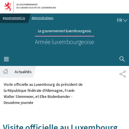
Aller au menu principal
Aller au contenu
FR
gouvernement.lu
Administrations
FR
Le gouvernement luxembourgeois
Armée luxembourgeoise
AFFICHER
MENU
PRINCIPAL
Actualités
PA
Accueil
Visite officielle au Luxembourg du président de
la République fédérale d'Allemagne, Frank-
Walter Steinmeier, et Elke Büdenbender -
Deuxième journée
Visite officielle au Luxembourg