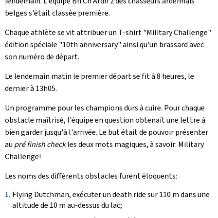
lendemain. L'équipe Bn Ch Ardn 2 des chasseurs ardennais
belges s'était classée première.
Chaque athlète se vit attribuer un T-shirt "
Military Challenge
"
édition spéciale "
10th anniversary
" ainsi qu'un brassard avec
son numéro de départ.
Le lendemain matin le premier départ se fit à 8 heures, le
dernier à 13h05.
Un programme pour les champions durs à cuire. Pour chaque
obstacle maîtrisé, l'équipe en question obtenait une lettre à
bien garder jusqu'à l'arrivée. Le but était de pouvoir présenter
au
pré finish check
les deux mots magiques, à savoir:
Military
Challenge!
Les noms des différents obstacles furent éloquents:
Flying Dutchman, exécuter un death ride sur 110 m dans une
altitude de 10 m au-dessus du lac;