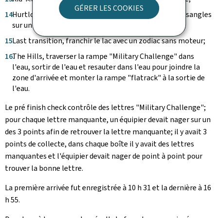
GÉRER LES COOKIES
Hurtlocker, transporter une bombe d'avion avec des sangles
sur un itinéraire balisé;
Last transition, franchir le lac avec un zodiac sans moteur;
The Hills, traverser la rampe "
Military Challenge
" dans
l'eau, sortir de l'eau et resauter dans l'eau pour joindre la
zone d'arrivée et monter la rampe "flatrack" à la sortie de
l'eau.
Le pré finish check contrôle des lettres "
Military Challenge
";
pour chaque lettre manquante, un équipier devait nager sur un
des 3 points afin de retrouver la lettre manquante; il y avait 3
points de collecte, dans chaque boîte il y avait des lettres
manquantes et l'équipier devait nager de point à point pour
trouver la bonne lettre.
La première arrivée fut enregistrée à 10 h 31 et la dernière à 16
h 55.