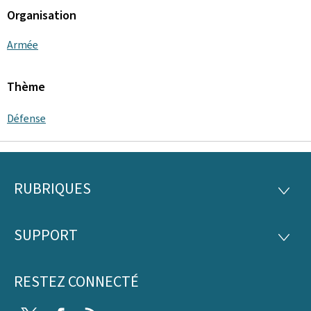
Organisation
Armée
Thème
Défense
RUBRIQUES
Pied
RUBRI
de
SUPPORT
SUPP
page
RESTEZ CONNECTÉ