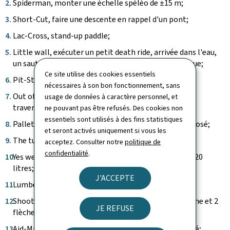
Spiderman, monter une échelle spéléo de ±15 m;
Short-Cut, faire une descente en rappel d'un pont;
Lac-Cross, stand-up paddle;
Little wall, exécuter un petit death ride, arrivée dans l'eau,
un saut commando et une piste d'obstacles aquatique;
Ce site utilise des cookies essentiels
Pit-Stop, changer les roues entre eux;
nécessaires à son bon fonctionnement, sans
Out of the Hell, exécuter une nage commando pour
usage de données à caractère personnel, et
traverser le lac;
ne pouvant pas être refusés. Des cookies non
essentiels sont utilisés à des fins statistiques
Pallet, passer les obstacles à l'aide du matériel proposé;
et seront activés uniquement si vous les
The tube, passer un tunnel assombri;
acceptez. Consulter notre
politique de
confidentialité
.
Yes we "can", franchir le lac avec des "watercans" de 20
litres;
J'ACCEPTE
Lumber Johnny, scier une petite partie d'un rondin;
Shooting Range, exécuter un tir de 2 coups de carabine et 2
JE REFUSE
flèches à l'arc;
Aid-Man, transporter un blessé sur un parcours balisé;