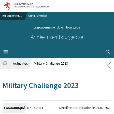
Aller au menu principal
Aller au contenu
gouvernement.lu
Administrations
Le gouvernement luxembourgeois
Armée luxembourgeoise
AFFICHER
MENU
PRINCIPAL
Actualités
Military Challenge 2023
PA
Accueil
Military Challenge 2023
Crée
Dernière modification le
07.07.2023
Communiqué
07.07.2023