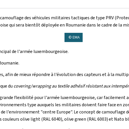
camouflage des véhicules militaires tactiques de type PRV (Prote
ise qui sera bientôt déployée en Roumanie dans le cadre de la mis
© EMA
rincipal de l'armée luxembourgeoise.
 Roumanie.
, afin de mieux répondre à l'évolution des capteurs et à la multipl
ique du
covering/wrapping au textile adhésif résistant aux intempér
grande flexibilité pour l'armée luxembourgeoise, car facilement a
nvironnements type auxquels les militaires doivent faire face en z
n de l'environnement "centre Europe". Le concept de camouflage déf
couleurs olive light (RAL 6040), olive green (RAL 6003) et Nato bl