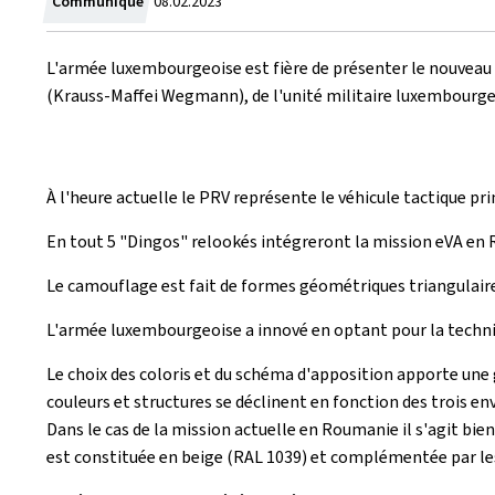
Crée
Communiqué
08.02.2023
le
L'armée luxembourgeoise est fière de présenter le nouveau 
(Krauss-Maffei Wegmann), de l'unité militaire luxembourgeo
À l'heure actuelle le PRV représente le véhicule tactique p
En tout 5 "Dingos" relookés intégreront la mission eVA en
Le camouflage est fait de formes géométriques triangulaires
L'armée luxembourgeoise a innové en optant pour la techn
Le choix des coloris et du schéma d'apposition apporte une 
couleurs et structures se déclinent en fonction des trois e
Dans le cas de la mission actuelle en Roumanie il s'agit bie
est constituée en beige (RAL 1039) et complémentée par les 