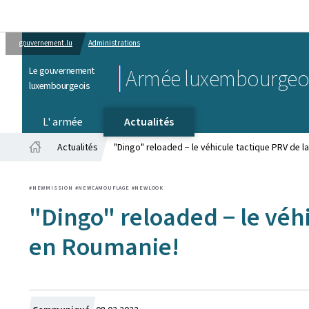
gouvernement.lu
Administrations
Le gouvernement
Armée luxembourgeo
luxembourgeois
L' armée
Actualités
Actualités
"Dingo" reloaded − le véhicule tactique PRV de
Accueil
#NEWMISSION #NEWCAMOUFLAGE #NEWLOOK
"Dingo" reloaded − le véh
en Roumanie!