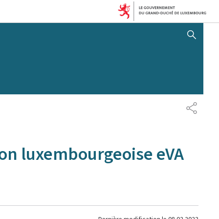
AFFICHER / MASQUER 
PARTAG
sion luxembourgeoise eVA