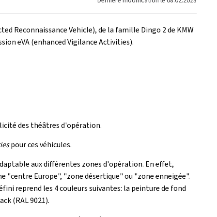
Dernière modification le
08.02.2023
cted Reconnaissance Vehicle), de la famille Dingo 2 de KMW
sion eVA (enhanced Vigilance Activities).
icité des théâtres d'opération.
ies
pour ces véhicules.
daptable aux différentes zones d'opération. En effet,
one "centre Europe", "zone désertique" ou "zone enneigée".
ini reprend les 4 couleurs suivantes: la peinture de fond
ack (RAL 9021).