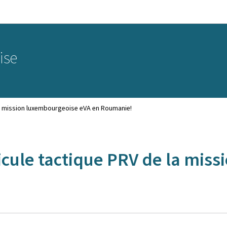
Aller au menu principal
Aller au contenu
ise
 la mission luxembourgeoise eVA en Roumanie!
icule tactique PRV de la mis