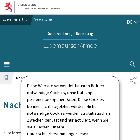
Zur Hauptnavigation
Zum Inhalt
DE
gouvernement.lu
Verwaltungen
DE
Die Luxemburger Regierung
Luxemburger Armee
SUCHFLED 
MENÜ
HAUPT-
Nachrichten
TE
Startseite
Diese Website verwendet für ihren Betrieb
notwendige Cookies, ohne Nutzung
personenbezogener Daten. Diese Cookies
Nachrichten
können nicht abgelehnt werden. Nicht
notwendige Cookies werden zu statistischen
Zwecken benutzt und nur aktiviert, wenn Sie
sie zulassen. Unsere
Zum letzten Mal aktualisiert am
30.03.2026
Datenschutzbestimmungen
lesen.