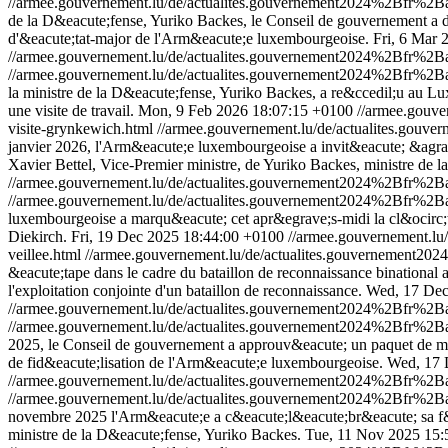
//armee.gouvernement.lu/de/actualites.gouvernement2024%2Bfr%2
de la D&eacute;fense, Yuriko Backes, le Conseil de gouvernement a d
d'&eacute;tat-major de l'Arm&eacute;e luxembourgeoise.
Fri, 6 Mar 
//armee.gouvernement.lu/de/actualites.gouvernement2024%2Bfr%
//armee.gouvernement.lu/de/actualites.gouvernement2024%2Bfr%
la ministre de la D&eacute;fense, Yuriko Backes, a re&ccedil;u au 
une visite de travail.
Mon, 9 Feb 2026 18:07:15 +0100
//armee.gouv
visite-grynkewich.html
//armee.gouvernement.lu/de/actualites.go
janvier 2026, l'Arm&eacute;e luxembourgeoise a invit&eacute; &agrave
Xavier Bettel, Vice-Premier ministre, de Yuriko Backes, ministre de l
//armee.gouvernement.lu/de/actualites.gouvernement2024%2Bfr%2
//armee.gouvernement.lu/de/actualites.gouvernement2024%2Bfr%2
luxembourgeoise a marqu&eacute; cet apr&egrave;s-midi la cl&ocirc;t
Diekirch.
Fri, 19 Dec 2025 18:44:00 +0100
//armee.gouvernement.
veillee.html
//armee.gouvernement.lu/de/actualites.gouvernement
&eacute;tape dans le cadre du bataillon de reconnaissance binational 
l'exploitation conjointe d'un bataillon de reconnaissance.
Wed, 17 Dec
//armee.gouvernement.lu/de/actualites.gouvernement2024%2Bfr%
//armee.gouvernement.lu/de/actualites.gouvernement2024%2Bfr%
2025, le Conseil de gouvernement a approuv&eacute; un paquet de mes
de fid&eacute;lisation de l'Arm&eacute;e luxembourgeoise.
Wed, 17 
//armee.gouvernement.lu/de/actualites.gouvernement2024%2Bfr%
//armee.gouvernement.lu/de/actualites.gouvernement2024%2Bfr%
novembre 2025 l'Arm&eacute;e a c&eacute;l&eacute;br&eacute; sa f&ec
ministre de la D&eacute;fense, Yuriko Backes.
Tue, 11 Nov 2025 15: