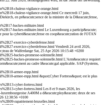
m 22. Juni 2026, herausgegeben wird, ist die Stelle der Bewertung
%2B18-chaleur-vigilance-orange.html
%2B18-chaleur-vigilance-orange.html
Ce mercredi 17 juin,
 Diekirch, en pr&eacute;sence de la ministre de la D&eacute;fense,
%2B17-backes-militaire.html
%2B17-backes-militaire.html
Le Luxembourg a particip&eacute;
ence pour la cyberd&eacute;fense en coop&eacute;ration de l'OTAN
l%2B27-exercice-cyberdefense.html
l%2B27-exercice-cyberdefense.html
Vendredi 24 avril 2026,
rc;teau de Walferdange
Sat, 25 Apr 2026 10:15:48 +0200
l%2B25-backes-promesse-solennelle.html
l%2B25-backes-promesse-solennelle.html
L'Arm&eacute;e requiert
nform&eacute;ment au cadre l&eacute;gal applicable. SAP (Systems,
il%2B10-armee-rnpp.html
il%2B10-armee-rnpp.html
&quot;Cyber Fortress&quot; est le plus
%2B13-cyber-fortress.html
%2B13-cyber-fortress.html
Les 8 et 9 mars 2026, les
elgo-luxembourgeoise A400M a d&eacute;ploy&eacute; deux de ses
26 12:38:56 +0100
%2B09-rapatriement-bruxelles.html