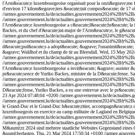
l'Arm&eacute;e luxembourgeoise organisait pour la onzi&egrave;me fo
d'environ 17 kilom&egrave;tres &eacute;tait compos&eacute; de 17 obs
//armee.gouvernement.lu/de/actualites.gouvernement2024%2Bfr%2B
//armee.gouvernement.lu/de/actualites.gouvernement2024%2Bfr%2B
l'Arm&eacute;e luxembourgeoise a c&eacute;l&eacute;br&eacute; la f&
Backes, et du chef d'&eacute;tat-major de l'Arm&eacute;e, le g&eacut
//armee.gouvernement.lu/de/actualites.gouvernement2024%2Bfr%2
//armee.gouvernement.lu/de/actualites.gouvernement2024%2Bfr%2
d&eacute;put&eacute;s a adopt&eacute; &agrave; l'unanimit&eacute; de
&agrave; Waldhof et du champ de tir au Bleesdall.
Wed, 15 May 2024
//armee.gouvernement.lu/de/actualites.gouvernement2024%2Bfr%
//armee.gouvernement.lu/de/actualites.gouvernement2024%2Bfr%
l'Arm&eacute;e luxembourgeoise a invit&eacute; &agrave; assister &a
pr&eacute;sence de Yuriko Backes, ministre de la D&eacute;fense.
Sa
//armee.gouvernement.lu/de/actualites.gouvernement2024%2Bfr%
//armee.gouvernement.lu/de/actualites.gouvernement2024%2Bfr%
D&eacute;fense, Yuriko Backes, a eu une entrevue avec le pr&eacute;s
23 Apr 2024 07:48:04 +0200
//armee.gouvernement.lu/de/actuali
//armee.gouvernement.lu/de/actualites.gouvernement2024%2Bfr%2
le Grand-Duc et le Grand-Duc h&eacute;ritier, accompagn&eacute;s de l
luxembourgeois en exercice au camp militaire de Lagland en Belgiqu
//armee.gouvernement.lu/de/actualites.gouvernement2024%2Bfr%2
//armee.gouvernement.lu/de/actualites.gouvernement2024%2Bfr%2
M&auml;rz 2024 sind mehrere staatliche Websites Gegenstand eines 
&uuml;berlasten.
Thu, 21 Mar 2024 17:50:34 +0100
//armee.gouve