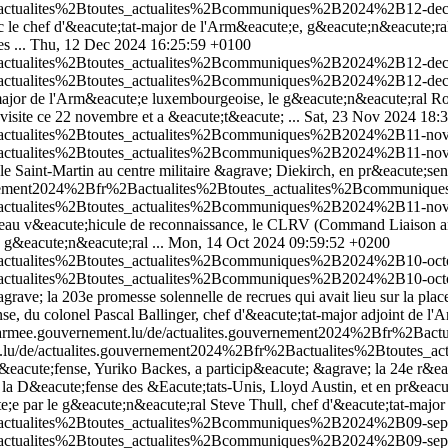
2Bactualites%2Btoutes_actualites%2Bcommuniques%2B2024%2B12-dec
le chef d'&eacute;tat-major de l'Arm&eacute;e, g&eacute;n&eacute;ral S
s ...
Thu, 12 Dec 2024 16:25:59 +0100
2Bactualites%2Btoutes_actualites%2Bcommuniques%2B2024%2B12-dec
2Bactualites%2Btoutes_actualites%2Bcommuniques%2B2024%2B12-dec
t-major de l'Arm&eacute;e luxembourgeoise, le g&eacute;n&eacute;ral R
ite ce 22 novembre et a &eacute;t&eacute; ...
Sat, 23 Nov 2024 18:
Bactualites%2Btoutes_actualites%2Bcommuniques%2B2024%2B11-nove
Bactualites%2Btoutes_actualites%2Bcommuniques%2B2024%2B11-nove
e Saint-Martin au centre militaire &agrave; Diekirch, en pr&eacute;sen
vernement2024%2Bfr%2Bactualites%2Btoutes_actualites%2Bcommuniq
2Bactualites%2Btoutes_actualites%2Bcommuniques%2B2024%2B11-nov
au v&eacute;hicule de reconnaissance, le CLRV (Command Liaison and 
 g&eacute;n&eacute;ral ...
Mon, 14 Oct 2024 09:59:52 +0200
2Bactualites%2Btoutes_actualites%2Bcommuniques%2B2024%2B10-oct
2Bactualites%2Btoutes_actualites%2Bcommuniques%2B2024%2B10-oct
grave; la 203e promesse solennelle de recrues qui avait lieu sur la p
se, du colonel Pascal Ballinger, chef d'&eacute;tat-major adjoint de l
/armee.gouvernement.lu/de/actualites.gouvernement2024%2Bfr%2Ba
t.lu/de/actualites.gouvernement2024%2Bfr%2Bactualites%2Btoute
 D&eacute;fense, Yuriko Backes, a particip&eacute; &agrave; la 24e 
; la D&eacute;fense des &Eacute;tats-Unis, Lloyd Austin, et en pr&eac
e par le g&eacute;n&eacute;ral Steve Thull, chef d'&eacute;tat-major
2Bactualites%2Btoutes_actualites%2Bcommuniques%2B2024%2B09-sep
2Bactualites%2Btoutes_actualites%2Bcommuniques%2B2024%2B09-sep