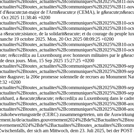
2Bactualites%2Btoutes_actualites%2Bcommuniques%2B2025%2B11-no
2Bactualites%2Btoutes_actualites%2Bcommuniques%2B2025%2B11-no
 d'&eacute;tat-major de l'Arm&eacute;e (CEMA), le g&eacute;n&eacute;r
 Oct 2025 11:38:46 +0200
2Bactualites%2Btoutes_actualites%2Bcommuniques%2B2025%2B10-oc
2Bactualites%2Btoutes_actualites%2Bcommuniques%2B2025%2B10-oc
 r&eacute;sistance, de la solidarit&eacute; et du courage du peuple l
imanche 19 octobre 2025.
Mon, 20 Oct 2025 08:09:25 +0200
2Bactualites%2Btoutes_actualites%2Bcommuniques%2B2025%2B10-oct
2Bactualites%2Btoutes_actualites%2Bcommuniques%2B2025%2B10-oct
e; re&ccedil;u au Luxembourg avec honneurs militaires par le g&eacut
 de deux jours.
Mon, 15 Sep 2025 15:27:25 +0200
Bactualites%2Btoutes_actualites%2Bcommuniques%2B2025%2B09-septe
Bactualites%2Btoutes_actualites%2Bcommuniques%2B2025%2B09-septe
ster &agrave; la 206e promesse solennelle de recrues au Monument Nat
02:32 +0200
2Bactualites%2Btoutes_actualites%2Bcommuniques%2B2025%2B09-sept
2Bactualites%2Btoutes_actualites%2Bcommuniques%2B2025%2B09-sept
khard, a &eacute;t&eacute; re&ccedil;u au Luxembourg dans le cadre d'
2Bactualites%2Btoutes_actualites%2Bcommuniques%2B2025%2B08-aou
2Bactualites%2Btoutes_actualites%2Bcommuniques%2B2025%2B08-aou
isikobewertungsstelle (CERC) zusammengetreten, um die Auswirkungen
nement.lu/de/actualites.gouvernement2024%2Bde%2Bactualites%2
s.gouvernement2024%2Bde%2Bactualites%2Btoutes_actualites%2Bcom
ischenfalls, der sich am Mittwoch, dem 23. Juli 2025, bei der POST 