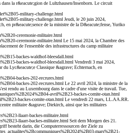
dans la r&eacute;gion de Lultzhausen/Insenborn. Le circuit
t%2B05-military-challenge.html
t%2B05-military-challenge.html
Jeudi, le 20 juin 2024,
h, en pr&eacute;sence de la ministre de la D&eacute;fense, Yuriko
%2B20-ceremonie-militaire.html
%2B20-ceremonie-militaire.html
Le 15 mai 2024, la Chambre des
acement de l'ensemble des infrastructures du camp militaire
%2B15-backes-waldhof-bleesdall.html
%2B15-backes-waldhof-bleesdall.html
Vendredi 3 mai 2024,
cour du Lyc&eacute;e Classique &agrave; Echternach, en
%2B04-backes-202-recrures.html
%2B04-backes-202-recrures.html
Le 22 avril 2024, la ministre de la
est rendu au Luxembourg dans le cadre d'une visite de travail.
Tue,
mmuniques%2B2024%2B04-avril%2B23-backes-comite-otan.html
l%2B23-backes-comite-otan.html
Le vendredi 22 mars, LL.AA.RR.
tre militaire &agrave; Diekirch, ainsi que les militaires
2B23-llaarr-backes-militaire.html
2B23-llaarr-backes-militaire.html
Seit dem Morgen des 21.
f besteht darin, die Computerressourcen der Ziele zu
Btoutes_actualites%2Bcommuniques%2B2024%2B03-mars%2B21-