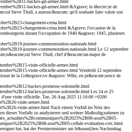
vembre%2B11-backes-gd-armee.html
vembre%2B11-backes-gd-armee.html
&Agrave; la t&ecirc;te de
al Steve Thull, a annonc&eacute; qu'il souhaite faire valoir son
tobre%2B23-changement-cema.html
tobre%2B23-changement-cema.html
&Agrave; l'occasion de la
uxembourgeois durant l'occupation de 1940 &agrave; 1945, plusieurs
obre%2B19-journee-commemoration-nationale.html
obre%2B19-journee-commemoration-nationale.html
Le 12 septembre
e;n&eacute;ral Steve Thull, chef d'&eacute;tat-major de
mbre%2B15-visite-officielle-armee.html
mbre%2B15-visite-officielle-armee.html
Vendredi 12 septembre
ional de la Gr&egrave;ve &agrave; Wiltz, en pr&eacute;sence de
embre%2B12-backes-promesse-solennelle.html
embre%2B12-backes-promesse-solennelle.html
Les 24 et 25
une visite officielle.
Tue, 26 Aug 2025 11:16:00 +0200
t%2B26-visite-armee.html
t%2B26-visite-armee.html
Nach einem Vorfall im Netz des
 dieses Vorfalls zu analysieren und weitere Ma&szlig;nahmen zu
Btoutes_actualites%2Bcommuniques%2B2025%2B08-aout%2B05-
muniques%2B2025%2B08-aout%2B05-cellule-evaluation-cerc.html
ereignet hat, hat der Premierminister am fr&uuml;hen Nachmittag