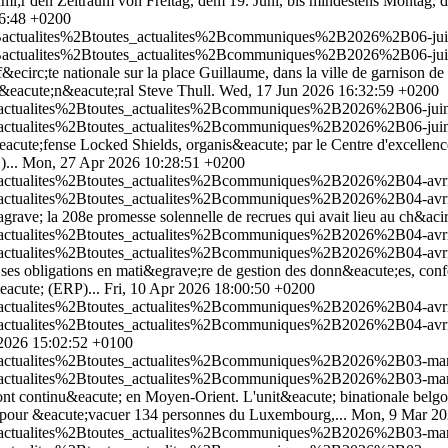
r den Zeitraum von Freitag, dem 19. Juni, bis mindestens Montag, de
46:48 +0200
Bactualites%2Btoutes_actualites%2Bcommuniques%2B2026%2B06-juin
Bactualites%2Btoutes_actualites%2Bcommuniques%2B2026%2B06-juin
circ;te nationale sur la place Guillaume, dans la ville de garnison de
g&eacute;n&eacute;ral Steve Thull.
Wed, 17 Jun 2026 16:32:59 +0200
Bactualites%2Btoutes_actualites%2Bcommuniques%2B2026%2B06-juin
Bactualites%2Btoutes_actualites%2Bcommuniques%2B2026%2B06-juin
d&eacute;fense Locked Shields, organis&eacute; par le Centre d'excell
)...
Mon, 27 Apr 2026 10:28:51 +0200
Bactualites%2Btoutes_actualites%2Bcommuniques%2B2026%2B04-avri
Bactualites%2Btoutes_actualites%2Bcommuniques%2B2026%2B04-avri
grave; la 208e promesse solennelle de recrues qui avait lieu au ch&aci
Bactualites%2Btoutes_actualites%2Bcommuniques%2B2026%2B04-avri
Bactualites%2Btoutes_actualites%2Bcommuniques%2B2026%2B04-avri
; ses obligations en mati&egrave;re de gestion des donn&eacute;es, co
eacute; (ERP)...
Fri, 10 Apr 2026 18:00:50 +0200
2Bactualites%2Btoutes_actualites%2Bcommuniques%2B2026%2B04-avr
2Bactualites%2Btoutes_actualites%2Bcommuniques%2B2026%2B04-avr
 2026 15:02:52 +0100
2Bactualites%2Btoutes_actualites%2Bcommuniques%2B2026%2B03-mars
2Bactualites%2Btoutes_actualites%2Bcommuniques%2B2026%2B03-mars
s ont continu&eacute; en Moyen-Orient. L'unit&eacute; binationale b
, pour &eacute;vacuer 134 personnes du Luxembourg,...
Mon, 9 Mar 20
Bactualites%2Btoutes_actualites%2Bcommuniques%2B2026%2B03-mars