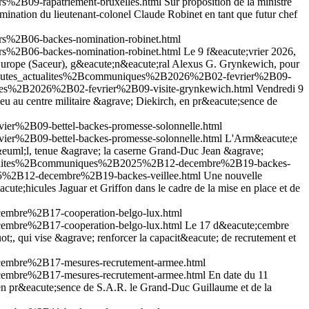
%2B09-rapatriement-bruxelles.html
Sur proposition de la ministre
nation du lieutenant-colonel Claude Robinet en tant que futur chef
s%2B06-backes-nomination-robinet.html
s%2B06-backes-nomination-robinet.html
Le 9 f&eacute;vrier 2026,
 Europe (Saceur), g&eacute;n&eacute;ral Alexus G. Grynkewich, pour
Btoutes_actualites%2Bcommuniques%2B2026%2B02-fevrier%2B09-
ques%2B2026%2B02-fevrier%2B09-visite-grynkewich.html
Vendredi 9
eu au centre militaire &agrave; Diekirch, en pr&eacute;sence de
er%2B09-bettel-backes-promesse-solonnelle.html
er%2B09-bettel-backes-promesse-solonnelle.html
L'Arm&eacute;e
o&euml;l, tenue &agrave; la caserne Grand-Duc Jean &agrave;
actualites%2Bcommuniques%2B2025%2B12-decembre%2B19-backes-
25%2B12-decembre%2B19-backes-veillee.html
Une nouvelle
ute;hicules Jaguar et Griffon dans le cadre de la mise en place et de
embre%2B17-cooperation-belgo-lux.html
embre%2B17-cooperation-belgo-lux.html
Le 17 d&eacute;cembre
, qui vise &agrave; renforcer la capacit&eacute; de recrutement et
embre%2B17-mesures-recrutement-armee.html
embre%2B17-mesures-recrutement-armee.html
En date du 11
 en pr&eacute;sence de S.A.R. le Grand-Duc Guillaume et de la