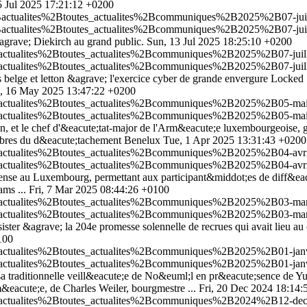
25 Jul 2025 17:21:12 +0200
actualites%2Btoutes_actualites%2Bcommuniques%2B2025%2B07-juille
actualites%2Btoutes_actualites%2Bcommuniques%2B2025%2B07-juille
agrave; Diekirch au grand public.
Sun, 13 Jul 2025 18:25:10 +0200
Bactualites%2Btoutes_actualites%2Bcommuniques%2B2025%2B07-juill
Bactualites%2Btoutes_actualites%2Bcommuniques%2B2025%2B07-juill
elge et letton &agrave; l'exercice cyber de grande envergure Locked S
i, 16 May 2025 13:47:22 +0200
2Bactualites%2Btoutes_actualites%2Bcommuniques%2B2025%2B05-mai
2Bactualites%2Btoutes_actualites%2Bcommuniques%2B2025%2B05-mai
 et le chef d'&eacute;tat-major de l'Arm&eacute;e luxembourgeoise, g&
bres du d&eacute;tachement Benelux
Tue, 1 Apr 2025 13:31:43 +0200
2Bactualites%2Btoutes_actualites%2Bcommuniques%2B2025%2B04-avri
2Bactualites%2Btoutes_actualites%2Bcommuniques%2B2025%2B04-avri
;fense au Luxembourg, permettant aux participant&middot;es de diff&e
ams ...
Fri, 7 Mar 2025 08:44:26 +0100
2Bactualites%2Btoutes_actualites%2Bcommuniques%2B2025%2B03-mars
2Bactualites%2Btoutes_actualites%2Bcommuniques%2B2025%2B03-mars
er &agrave; la 204e promesse solennelle de recrues qui avait lieu au 
100
Bactualites%2Btoutes_actualites%2Bcommuniques%2B2025%2B01-janvi
Bactualites%2Btoutes_actualites%2Bcommuniques%2B2025%2B01-janvi
sa traditionnelle veill&eacute;e de No&euml;l en pr&eacute;sence de Yu
&eacute;e, de Charles Weiler, bourgmestre ...
Fri, 20 Dec 2024 18:14
2Bactualites%2Btoutes_actualites%2Bcommuniques%2B2024%2B12-dec