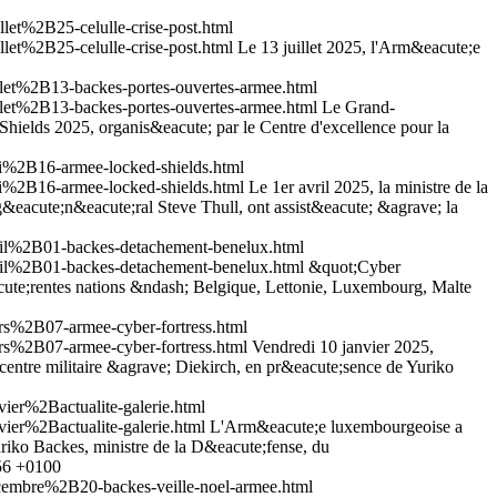
t%2B25-celulle-crise-post.html
t%2B25-celulle-crise-post.html
Le 13 juillet 2025, l'Arm&eacute;e
et%2B13-backes-portes-ouvertes-armee.html
et%2B13-backes-portes-ouvertes-armee.html
Le Grand-
hields 2025, organis&eacute; par le Centre d'excellence pour la
%2B16-armee-locked-shields.html
%2B16-armee-locked-shields.html
Le 1er avril 2025, la ministre de la
eacute;n&eacute;ral Steve Thull, ont assist&eacute; &agrave; la
l%2B01-backes-detachement-benelux.html
l%2B01-backes-detachement-benelux.html
&quot;Cyber
acute;rentes nations &ndash; Belgique, Lettonie, Luxembourg, Malte
%2B07-armee-cyber-fortress.html
%2B07-armee-cyber-fortress.html
Vendredi 10 janvier 2025,
centre militaire &agrave; Diekirch, en pr&eacute;sence de Yuriko
er%2Bactualite-galerie.html
er%2Bactualite-galerie.html
L'Arm&eacute;e luxembourgeoise a
riko Backes, ministre de la D&eacute;fense, du
:56 +0100
embre%2B20-backes-veille-noel-armee.html