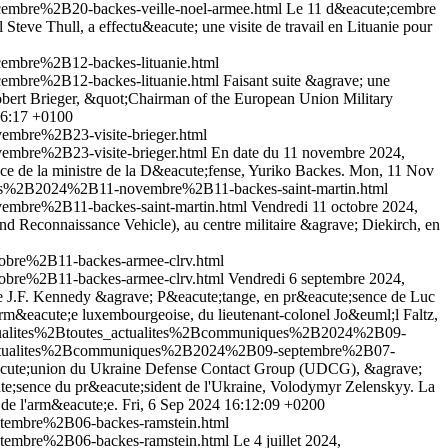
embre%2B20-backes-veille-noel-armee.html
Le 11 d&eacute;cembre
teve Thull, a effectu&eacute; une visite de travail en Lituanie pour
embre%2B12-backes-lituanie.html
embre%2B12-backes-lituanie.html
Faisant suite &agrave; une
obert Brieger, &quot;Chairman of the European Union Military
36:17 +0100
mbre%2B23-visite-brieger.html
mbre%2B23-visite-brieger.html
En date du 11 novembre 2024,
ce de la ministre de la D&eacute;fense, Yuriko Backes.
Mon, 11 Nov
ues%2B2024%2B11-novembre%2B11-backes-saint-martin.html
embre%2B11-backes-saint-martin.html
Vendredi 11 octobre 2024,
Reconnaissance Vehicle), au centre militaire &agrave; Diekirch, en
obre%2B11-backes-armee-clrv.html
obre%2B11-backes-armee-clrv.html
Vendredi 6 septembre 2024,
lace J.F. Kennedy &agrave; P&eacute;tange, en pr&eacute;sence de Luc
'Arm&eacute;e luxembourgeoise, du lieutenant-colonel Jo&euml;l Faltz,
ctualites%2Btoutes_actualites%2Bcommuniques%2B2024%2B09-
s_actualites%2Bcommuniques%2B2024%2B09-septembre%2B07-
r&eacute;union du Ukraine Defense Contact Group (UDCG), &agrave;
ute;sence du pr&eacute;sident de l'Ukraine, Volodymyr Zelenskyy. La
 de l'arm&eacute;e.
Fri, 6 Sep 2024 16:12:09 +0200
tembre%2B06-backes-ramstein.html
tembre%2B06-backes-ramstein.html
Le 4 juillet 2024,