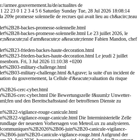
p://armee.gouvernement.lu/de/actualites
de
21
22
23
0
1
2
3
4
5
6
Saturday
Sunday
Tue, 28 Jul 2026 18:08:14
a 209e promesse solennelle de recrues qui avait lieu au ch&acirc;teau
et%2B28-backes-promesse-solennelle.html
et%2B28-backes-promesse-solennelle.html
Le 23 juillet 2026, le
cute;n&eacute;ral d'arm&eacute;e a&eacute;rienne Fabien Mandon, chef
t%2B23-frieden-backes-haute-decoration.html
t%2B23-frieden-backes-haute-decoration.html
Le jeudi 2 juillet
/Insenborn.
Fri, 3 Jul 2026 11:10:38 +0200
t%2B03-military-challenge.html
t%2B03-military-challenge.html
&Agrave; la suite d'un incident de
rmation du gouvernement, la Cellule d'&eacute;valuation du risque
n%2B26-cerc-cyber.html
n%2B26-cerc-cyber.html
Die Bewertungszelle f&uuml;r Unwetter-
;fen und den Bereitschaftsstand der betroffenen Dienste zu
%2B22-vigilance-rouge-canicule.html
%2B22-vigilance-rouge-canicule.html
Die Interministerielle Zelle
undlage der neuesten Vorhersagen von MeteoLux zu analysieren.
s%2Bcommuniques%2B2026%2B06-juin%2B20-canicule-vigilance-
%2B06-juin%2B20-canicule-vigilance-rouge.html
Aufgrund der