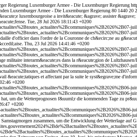
ger Regierung
Luxemburger Armee - Die Luxemburger Regierung
htt
enden Luxemburger Armee - Die Luxemburger Regierung
80
1440
20
&eacute;e luxembourgeoise a invit&eacute; &agrave; assister &agrave; l
eacute;fense.
Tue, 28 Jul 2026 18:11:43 +0200
Bactualites%2Btoutes_actualites%2Bcommuniques%2B2026%2B07-juill
Bactualites%2Btoutes_actualites%2Bcommuniques%2B2026%2B07-juill
daille d'officier dans l'ordre de la Couronne de ch&ecirc;ne au g&ea
ccedil;aise.
Thu, 23 Jul 2026 14:41:46 +0200
actualites%2Btoutes_actualites%2Bcommuniques%2B2026%2B07-juille
actualites%2Btoutes_actualites%2Bcommuniques%2B2026%2B07-juille
ge militaire interarm&eacute;es dans la r&eacute;gion de Lultzhausen
actualites%2Btoutes_actualites%2Bcommuniques%2B2026%2B07-juille
actualites%2Btoutes_actualites%2Bcommuniques%2B2026%2B07-juille
ail &eacute;tatiques et affectant par la suite le syst&egrave;me d'info
:02:46 +0200
2Bactualites%2Btoutes_actualites%2Bcommuniques%2B2026%2B06-jui
2Bactualites%2Btoutes_actualites%2Bcommuniques%2B2026%2B06-jui
hat, um die Wetterprognosen f&uuml;r die kommenden Tage zu pr&uuml
26:47 +0200
Bactualites%2Btoutes_actualites%2Bcommuniques%2B2026%2B06-juin
Bactualites%2Btoutes_actualites%2Bcommuniques%2B2026%2B06-juin
 Samstagmorgen zusammen, um die Entwicklung der Wetterlage auf Gr
tualites.gouvernement2024%2Bde%2Bactualites%2Btoutes_actualite
024%2Bde%2Bactualites%2Btoutes_actualites%2Bcommuniques%2B2026