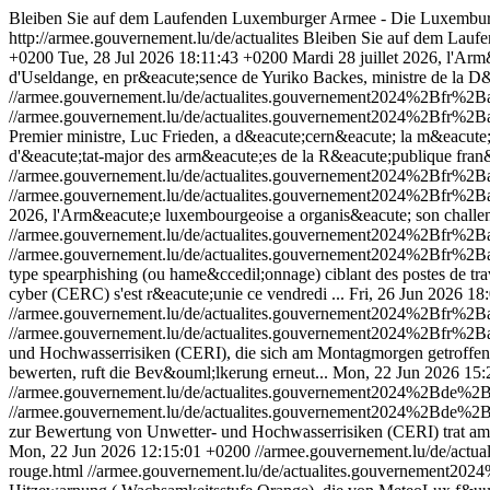
Bleiben Sie auf dem Laufenden Luxemburger Armee - Die Luxembur
http://armee.gouvernement.lu/de/actualites
Bleiben Sie auf dem Lauf
+0200
Tue, 28 Jul 2026 18:11:43 +0200
Mardi 28 juillet 2026, l'Arm
d'Useldange, en pr&eacute;sence de Yuriko Backes, ministre de la D&
//armee.gouvernement.lu/de/actualites.gouvernement2024%2Bfr%2
//armee.gouvernement.lu/de/actualites.gouvernement2024%2Bfr%2
Premier ministre, Luc Frieden, a d&eacute;cern&eacute; la m&eacute;
d'&eacute;tat-major des arm&eacute;es de la R&eacute;publique fran&
//armee.gouvernement.lu/de/actualites.gouvernement2024%2Bfr%2B
//armee.gouvernement.lu/de/actualites.gouvernement2024%2Bfr%2B
2026, l'Arm&eacute;e luxembourgeoise a organis&eacute; son challen
//armee.gouvernement.lu/de/actualites.gouvernement2024%2Bfr%2B
//armee.gouvernement.lu/de/actualites.gouvernement2024%2Bfr%2B
type spearphishing (ou hame&ccedil;onnage) ciblant des postes de trav
cyber (CERC) s'est r&eacute;unie ce vendredi ...
Fri, 26 Jun 2026 18
//armee.gouvernement.lu/de/actualites.gouvernement2024%2Bfr%
//armee.gouvernement.lu/de/actualites.gouvernement2024%2Bfr%
und Hochwasserrisiken (CERI), die sich am Montagmorgen getroffen 
bewerten, ruft die Bev&ouml;lkerung erneut...
Mon, 22 Jun 2026 15:
//armee.gouvernement.lu/de/actualites.gouvernement2024%2Bde%2
//armee.gouvernement.lu/de/actualites.gouvernement2024%2Bde%2
zur Bewertung von Unwetter- und Hochwasserrisiken (CERI) trat am
Mon, 22 Jun 2026 12:15:01 +0200
//armee.gouvernement.lu/de/ac
rouge.html
//armee.gouvernement.lu/de/actualites.gouvernement2