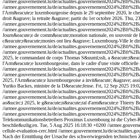
//armee.gouvernement.lu/de/actualites.gouvernement2024%2Bfr%
//armee.gouvernement.lu/de/actualites.gouvernement2024%2Bfr%
l'Arm&eacute;e luxembourgeoise depuis le 29 septembre 2020, le chef
droit &agrave; la retraite &agrave; partir du 1er octobre 2026.
Thu, 23
//armee.gouvernement.lu/de/actualites.gouvernement2024%2Bfr%
//armee.gouvernement.lu/de/actualites.gouvernement2024%2Bfr%
Journ&eacute;e de comm&eacute;moration nationale, en souvenir de la
c&eacute;r&eacute;monies ont lieu &agrave; Luxembourg-Ville le d
//armee.gouvernement.lu/de/actualites.gouvernement2024%2Bfr%
//armee.gouvernement.lu/de/actualites.gouvernement2024%2Bfr%
2025, le commandant de corps Thomas S&uuml;ssli, a &eacute;t&eacut
l'Arm&eacute;e luxembourgeoise, dans le cadre d'une visite officielle
//armee.gouvernement.lu/de/actualites.gouvernement2024%2Bfr%2
//armee.gouvernement.lu/de/actualites.gouvernement2024%2Bfr%2
2025, l'Arm&eacute;e luxembourgeoise a invit&eacute; &agrave; assi
Yuriko Backes, ministre de la D&eacute;fense.
Fri, 12 Sep 2025 19:
//armee.gouvernement.lu/de/actualites.gouvernement2024%2Bfr%
//armee.gouvernement.lu/de/actualites.gouvernement2024%2Bfr%
ao&ucirc;t 2025, le g&eacute;n&eacute;ral d'arm&eacute;e Thierry Bur
//armee.gouvernement.lu/de/actualites.gouvernement2024%2Bfr%
//armee.gouvernement.lu/de/actualites.gouvernement2024%2Bfr%
Telekommunikationsbetreibers Proximus Luxembourg ist die Cyber-R
beschlie&szlig;en.
Tue, 5 Aug 2025 16:18:30 +0200
//armee.gouver
cellule-evaluation-cerc.html
//armee.gouvernement.lu/de/actualite
Nach der Ermittlung der Ursache des schwerwiegenden technischen Zw