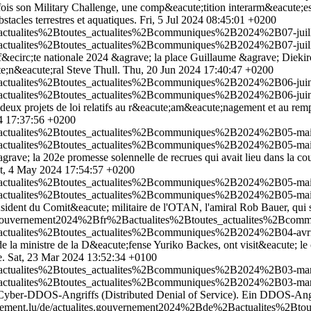
is son Military Challenge, une comp&eacute;tition interarm&eacute;es 
tacles terrestres et aquatiques.
Fri, 5 Jul 2024 08:45:01 +0200
actualites%2Btoutes_actualites%2Bcommuniques%2B2024%2B07-juille
actualites%2Btoutes_actualites%2Bcommuniques%2B2024%2B07-juille
ecirc;te nationale 2024 &agrave; la place Guillaume &agrave; Diekirc
e;n&eacute;ral Steve Thull.
Thu, 20 Jun 2024 17:40:47 +0200
Bactualites%2Btoutes_actualites%2Bcommuniques%2B2024%2B06-juin
Bactualites%2Btoutes_actualites%2Bcommuniques%2B2024%2B06-juin
ux projets de loi relatifs au r&eacute;am&eacute;nagement et au rempl
 17:37:56 +0200
2Bactualites%2Btoutes_actualites%2Bcommuniques%2B2024%2B05-mai
2Bactualites%2Btoutes_actualites%2Bcommuniques%2B2024%2B05-mai
grave; la 202e promesse solennelle de recrues qui avait lieu dans la 
t, 4 May 2024 17:54:57 +0200
2Bactualites%2Btoutes_actualites%2Bcommuniques%2B2024%2B05-mai
2Bactualites%2Btoutes_actualites%2Bcommuniques%2B2024%2B05-mai
ident du Comit&eacute; militaire de l'OTAN, l'amiral Rob Bauer, qui s'
tes.gouvernement2024%2Bfr%2Bactualites%2Btoutes_actualites%2Bco
Bactualites%2Btoutes_actualites%2Bcommuniques%2B2024%2B04-avri
a ministre de la D&eacute;fense Yuriko Backes, ont visit&eacute; le cen
e.
Sat, 23 Mar 2024 13:52:34 +0100
Bactualites%2Btoutes_actualites%2Bcommuniques%2B2024%2B03-mars%
Bactualites%2Btoutes_actualites%2Bcommuniques%2B2024%2B03-mars%
Cyber-DDOS-Angriffs (Distributed Denial of Service). Ein DDOS-Angrif
rnement.lu/de/actualites.gouvernement2024%2Bde%2Bactualites%2