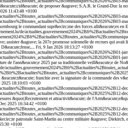
Bactualites%2Btoutes_actualites%2Bcommuniques%2B2026%2B03-mars
&eacute;cid&eacute; de proposer &agrave; S.A.R. le Grand-Duc la nomi
2026 11:43:48 +0100
2Bactualites%2Btoutes_actualites%2Bcommuniques%2B2026%2B03-mar
2Bactualites%2Btoutes_actualites%2Bcommuniques%2B2026%2B03-mar
Luxembourg le commandant supr&ecirc;me des forces alli&eacute;es en
ernement.lu/de/actualites.gouvernement2024%2Bfr%2Bactualites%2
uvernement2024%2Bfr%2Bactualites%2Btoutes_actualites%2Bcommuni
; assister &agrave; la 207e promesse solennelle de recrues qui avait li
a D&eacute;fense,...
Fri, 9 Jan 2026 18:13:27 +0100
Bactualites%2Btoutes_actualites%2Bcommuniques%2B2026%2B01-janvi
Bactualites%2Btoutes_actualites%2Bcommuniques%2B2026%2B01-janvi
ure de l'ann&eacute;e 2025 par sa traditionnelle veill&eacute;e de N
lu/de/actualites.gouvernement2024%2Bfr%2Bactualites%2Btoutes_
2024%2Bfr%2Bactualites%2Btoutes_actualites%2Bcommuniques%2B20
a &eacute;t&eacute; franchie avec la signature de la commande des v&eac
 2025 18:10:03 +0100
2Bactualites%2Btoutes_actualites%2Bcommuniques%2B2025%2B12-dec
2Bactualites%2Btoutes_actualites%2Bcommuniques%2B2025%2B12-dec
ures &quot;Recrutement et attractivit&eacute; de l'Arm&eacute;e&quot;
Dec 2025 16:34:42 +0100
2Bactualites%2Btoutes_actualites%2Bcommuniques%2B2025%2B12-dec
2Bactualites%2Btoutes_actualites%2Bcommuniques%2B2025%2B12-dec
irc;te patronale Saint-Martin au centre militaire &agrave; Diekirch,
55:30 +0100