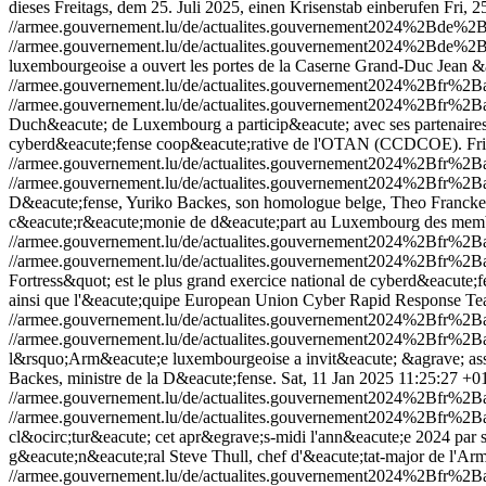
dieses Freitags, dem 25. Juli 2025, einen Krisenstab einberufen
Fri, 
//armee.gouvernement.lu/de/actualites.gouvernement2024%2Bde%2B
//armee.gouvernement.lu/de/actualites.gouvernement2024%2Bde%2B
luxembourgeoise a ouvert les portes de la Caserne Grand-Duc Jean &
//armee.gouvernement.lu/de/actualites.gouvernement2024%2Bfr%2
//armee.gouvernement.lu/de/actualites.gouvernement2024%2Bfr%2
Duch&eacute; de Luxembourg a particip&eacute; avec ses partenaires b
cyberd&eacute;fense coop&eacute;rative de l'OTAN (CCDCOE).
Fr
//armee.gouvernement.lu/de/actualites.gouvernement2024%2Bfr%
//armee.gouvernement.lu/de/actualites.gouvernement2024%2Bfr%
D&eacute;fense, Yuriko Backes, son homologue belge, Theo Francken,
c&eacute;r&eacute;monie de d&eacute;part au Luxembourg des mem
//armee.gouvernement.lu/de/actualites.gouvernement2024%2Bfr%
//armee.gouvernement.lu/de/actualites.gouvernement2024%2Bfr%
Fortress&quot; est le plus grand exercice national de cyberd&eacute
ainsi que l'&eacute;quipe European Union Cyber Rapid Response Te
//armee.gouvernement.lu/de/actualites.gouvernement2024%2Bfr%
//armee.gouvernement.lu/de/actualites.gouvernement2024%2Bfr%
l&rsquo;Arm&eacute;e luxembourgeoise a invit&eacute; &agrave; assist
Backes, ministre de la D&eacute;fense.
Sat, 11 Jan 2025 11:25:27 +0
//armee.gouvernement.lu/de/actualites.gouvernement2024%2Bfr%2
//armee.gouvernement.lu/de/actualites.gouvernement2024%2Bfr%2
cl&ocirc;tur&eacute; cet apr&egrave;s-midi l'ann&eacute;e 2024 par 
g&eacute;n&eacute;ral Steve Thull, chef d'&eacute;tat-major de l'Arm
//armee.gouvernement.lu/de/actualites.gouvernement2024%2Bfr%