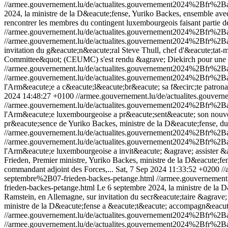
//armee.gouvernement.lu/de/actualites.gouvernement2024%2Bfr%
2024, la ministre de la D&eacute;fense, Yuriko Backes, ensemble avec 
rencontrer les membres du contingent luxembourgeois faisant partie de
//armee.gouvernement.lu/de/actualites.gouvernement2024%2Bfr%
//armee.gouvernement.lu/de/actualites.gouvernement2024%2Bfr%
invitation du g&eacute;n&eacute;ral Steve Thull, chef d'&eacute;ta
Committee&quot; (CEUMC) s'est rendu &agrave; Diekirch pour une vis
//armee.gouvernement.lu/de/actualites.gouvernement2024%2Bfr%2
//armee.gouvernement.lu/de/actualites.gouvernement2024%2Bfr%2
l'Arm&eacute;e a c&eacute;l&eacute;br&eacute; sa f&ecirc;te patronal
2024 14:48:27 +0100
//armee.gouvernement.lu/de/actualites.gou
//armee.gouvernement.lu/de/actualites.gouvernement2024%2Bfr%
l'Arm&eacute;e luxembourgeoise a pr&eacute;sent&eacute; son nouve
pr&eacute;sence de Yuriko Backes, ministre de la D&eacute;fense, du
//armee.gouvernement.lu/de/actualites.gouvernement2024%2Bfr%
//armee.gouvernement.lu/de/actualites.gouvernement2024%2Bfr%
l'Arm&eacute;e luxembourgeoise a invit&eacute; &agrave; assister &a
Frieden, Premier ministre, Yuriko Backes, ministre de la D&eacute;fen
commandant adjoint des Forces,...
Sat, 7 Sep 2024 11:33:52 +0200
/
septembre%2B07-frieden-backes-petange.html
//armee.gouvernemen
frieden-backes-petange.html
Le 6 septembre 2024, la ministre de la
Ramstein, en Allemagne, sur invitation du secr&eacute;taire &agrave
ministre de la D&eacute;fense a &eacute;t&eacute; accompagn&eacute;
//armee.gouvernement.lu/de/actualites.gouvernement2024%2Bfr%
//armee.gouvernement.lu/de/actualites.gouvernement2024%2Bfr%