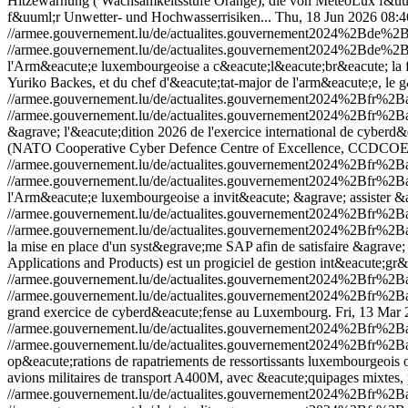
Hitzewarnung ( Wachsamkeitsstufe Orange), die von MeteoLux f&uuml;
f&uuml;r Unwetter- und Hochwasserrisiken...
Thu, 18 Jun 2026 08:
//armee.gouvernement.lu/de/actualites.gouvernement2024%2Bde%2
//armee.gouvernement.lu/de/actualites.gouvernement2024%2Bde%2
l'Arm&eacute;e luxembourgeoise a c&eacute;l&eacute;br&eacute; la f&e
Yuriko Backes, et du chef d'&eacute;tat-major de l'arm&eacute;e, le 
//armee.gouvernement.lu/de/actualites.gouvernement2024%2Bfr%2
//armee.gouvernement.lu/de/actualites.gouvernement2024%2Bfr%2
&agrave; l'&eacute;dition 2026 de l'exercice international de cyber
(NATO Cooperative Cyber Defence Centre of Excellence, CCDCOE
//armee.gouvernement.lu/de/actualites.gouvernement2024%2Bfr%2
//armee.gouvernement.lu/de/actualites.gouvernement2024%2Bfr%2
l'Arm&eacute;e luxembourgeoise a invit&eacute; &agrave; assister &a
//armee.gouvernement.lu/de/actualites.gouvernement2024%2Bfr%2
//armee.gouvernement.lu/de/actualites.gouvernement2024%2Bfr%2
la mise en place d'un syst&egrave;me SAP afin de satisfaire &agrave
Applications and Products) est un progiciel de gestion int&eacute;gr&
//armee.gouvernement.lu/de/actualites.gouvernement2024%2Bfr%
//armee.gouvernement.lu/de/actualites.gouvernement2024%2Bfr%
grand exercice de cyberd&eacute;fense au Luxembourg.
Fri, 13 Mar
//armee.gouvernement.lu/de/actualites.gouvernement2024%2Bfr%
//armee.gouvernement.lu/de/actualites.gouvernement2024%2Bfr%
op&eacute;rations de rapatriements de ressortissants luxembourgeoi
avions militaires de transport A400M, avec &eacute;quipages mixtes
//armee.gouvernement.lu/de/actualites.gouvernement2024%2Bfr%2