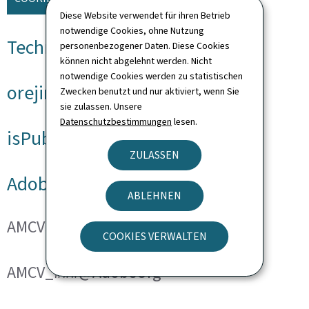
Diese Website verwendet für ihren Betrieb
notwendige Cookies, ohne Nutzung
Technische Cookies
personenbezogener Daten. Diese Cookies
können nicht abgelehnt werden. Nicht
notwendige Cookies werden zu statistischen
orejime
Zwecken benutzt und nur aktiviert, wenn Sie
sie zulassen. Unsere
Datenschutzbestimmungen
lesen.
isPublicWebsite
ZULASSEN
Adobe Analytics
ABLEHNEN
AMCVS_###@AdobeOrg
COOKIES VERWALTEN
AMCV_###@AdobeOrg