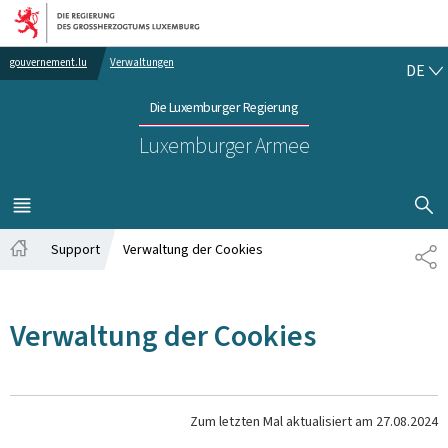
Zur Hauptnavigation
Zum Inhalt
DE
gouvernement.lu
Verwaltungen
DE
Die Luxemburger Regierung
Luxemburger Armee
SUCHFLED 
MENÜ
HAUPT-
Support
Verwaltung der Cookies
TE
Startseite
Verwaltung der Cookies
Zum letzten Mal aktualisiert am
27.08.2024