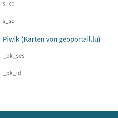
s_cc
s_sq
Piwik (Karten von geoportail.lu)
_pk_ses
_pk_id