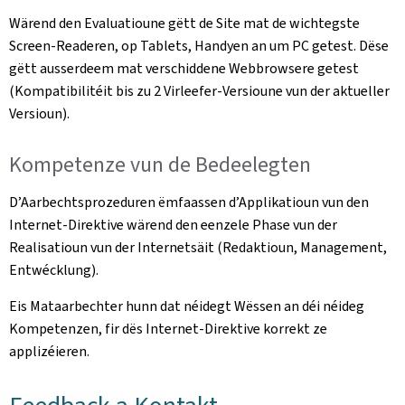
Wärend den Evaluatioune gëtt de Site mat de wichtegste
Screen-Readeren, op Tablets, Handyen an um PC getest. Dëse
gëtt ausserdeem mat verschiddene Webbrowsere getest
(Kompatibilitéit bis zu 2 Virleefer-Versioune vun der aktueller
Versioun).
Kompetenze vun de Bedeelegten
D’Aarbechtsprozeduren ëmfaassen d’Applikatioun vun den
Internet-Direktive wärend den eenzele Phase vun der
Realisatioun vun der Internetsäit (Redaktioun, Management,
Entwécklung).
Eis Mataarbechter hunn dat néidegt Wëssen an déi néideg
Kompetenzen, fir dës Internet-Direktive korrekt ze
applizéieren.