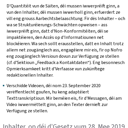
D'Quantitéit vun de Säiten, déi mussen iwwerpréift ginn, a
vun den Inhalter, déi mussen iwwerholl ginn, erfuerdert ze
vill eng grouss Aarbechtsbelaaschtung. Fir dës Inhalter ‒ och
wa se Strukturéierungs-Schwächten opweisen ‒ ass
iwwerpréift ginn, datt d'Non-Konformitéiten, déi se
impaktéieren, den Accès op d'Informatiounen net
blockéieren. Wa sech sollt erausstellen, datt en Inhalt trotz
allem net zougänglech ass, engagéiere mir eis, fir op Nofro
eng zougänglech Versioun dovun zur Verfügung ze stellen
(cf. d'Sektioun „Feedback a Kontaktdaten“). Eng besonnesch
Opmierksamkeet kritt d'Verfaasse vun zukünftege
redaktionellen Inhalter.
Verschidde Videoen, déi nom 23. September 2020
verëffentlecht goufen, hu keng adaptéiert
Texttranskriptioun. Mir beméien eis, fir d'Messagen, déi am
Video iwwermëttelt ginn, an den Texter dernieft zur
Verfügung ze stellen.
Inhalter, op déi d'Gesetz vum 28. Mee 2019