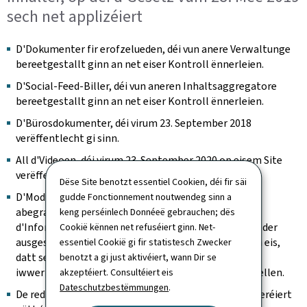
sech net applizéiert
D'Dokumenter fir erofzelueden, déi vun anere Verwaltunge
bereetgestallt ginn an net eiser Kontroll ënnerleien.
D'Social-Feed-Biller, déi vun aneren Inhaltsaggregatore
bereetgestallt ginn an net eiser Kontroll ënnerleien.
D'Bürosdokumenter, déi virum 23. September 2018
verëffentlecht gi sinn.
All d'Videoen, déi virum 23. September 2020 op eisem Site
verëffentlecht gi sinn.
Dëse Site benotzt essentiel Cookien, déi fir säi
D'Modüller mat den interaktive Kaarte sinn net mat
gudde Fonctionnement noutwendeg sinn a
abegraff, wann et op der Säit eng Alternativ gëtt, fir
keng perséinlech Donnéeë gebrauchen; dës
d'Informatioun vun der Kaart ze kréien (Presenz vun der
Cookië kënnen net refuséiert ginn. Net-
ausgeschriwwener Adress zum Beispill). Mir beméien eis,
essentiel Cookië gi fir statistesch Zwecker
datt se weiderhin identifizéiert kënne ginn, an
benotzt a gi just aktivéiert, wann Dir se
iwwerpréiwen, datt se keng Fal fir d'Tastatur duerstellen.
akzeptéiert. Consultéiert eis
Dateschutzbestëmmungen
.
De redaktionellen Inhalt, deen als archivéiert consideréiert