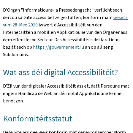
D'Organ
"Informatiouns- a Pressedéngscht"
verflicht sech
derzou säi Site accessibel ze gestalten, konform mam
Gesetz
vum 28. Mee 2019
iwwert d’Accessibilitéit vun den
Internetsitten a mobillen Applikatioune vun den Organer aus
dem ëffentleche Secteur. Dës Accessibilitéitsdeklaratioun
bezitt sech op
https://gouvernement.lu
an op all seng
Subdomains.
Wat ass déi digital Accessibilitéit?
D’Zil vun der digitaler Accessibilitéit ass et, datt Persoune mat
engem Handicap de Web an déi mobil Applikatioune kënne
benotzen.
Konformitéitsstatut
Dëse Site ass
deelweis konform
mat der europäescher Norm