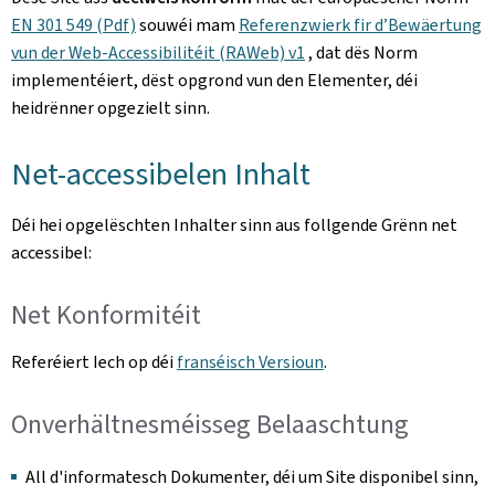
EN 301 549 (Pdf)
souwéi mam
Referenzwierk fir d’Bewäertung
vun der Web-Accessibilitéit (RAWeb) v1
, dat dës Norm
implementéiert, dëst opgrond vun den Elementer, déi
heidrënner opgezielt sinn.
Net-accessibelen Inhalt
Déi hei opgelëschten Inhalter sinn aus follgende Grënn net
accessibel:
Net Konformitéit
Referéiert Iech op déi
franséisch Versioun
.
Onverhältnesméisseg Belaaschtung
All d'informatesch Dokumenter, déi um Site disponibel sinn,