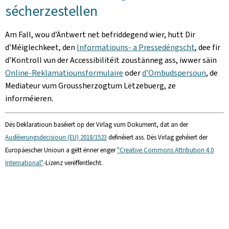
sécherzestellen
Am Fall, wou d’Äntwert net befriddegend wier, hutt Dir
d’Méiglechkeet, den
Informatiouns- a Pressedéngscht
, dee fir
d’Kontroll vun der Accessibilitéit zoustänneg ass, iwwer säin
Online-Reklamatiounsformulaire
oder
d’Ombudspersoun
, de
Mediateur vum Groussherzogtum Lëtzebuerg, ze
informéieren.
Dës Deklaratioun baséiert op der Virlag vum Dokument, dat an der
Ausféierungsdecisioun (EU) 2018/1523
definéiert ass. Dës Virlag gehéiert der
Europäescher Unioun a gëtt ënner enger
"Creative Commons Attribution 4.0
International"
-Lizenz verëffentlecht.