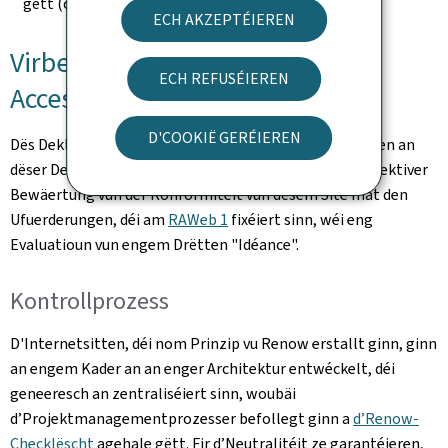
gëtt (ouni Modifikatioun nom 23. September 2019).
ECH AKZEPTÉIEREN
Virbereedung vun dëser
ECH REFUSÉIEREN
Accessibilitéitsdeklaratioun
D'COOKIË GERÉIEREN
Dës Deklaratioun gouf de(n)
3.1.2025
erstallt. D'Angaben an
dëser Deklaratioun sinn exakt a baséieren op enger effektiver
Bewäertung vun der Konformitéit vun dësem Site mat den
Ufuerderungen, déi am
RAWeb 1
fixéiert sinn, wéi eng
Evaluatioun vun engem Drëtten "Idéance".
Kontrollprozess
D'Internetsitten, déi nom Prinzip vu Renow erstallt ginn, ginn
an engem Kader an an enger Architektur entwéckelt, déi
geneeresch an zentraliséiert sinn, woubäi
d’Projektmanagementprozesser befollegt ginn a
d’Renow-
Checklëscht
agehale gëtt. Fir d’Neutralitéit ze garantéieren,