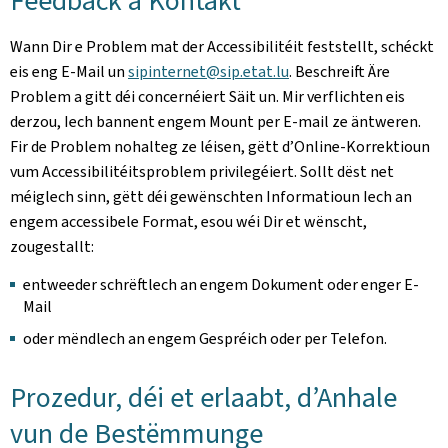
Feedback a Kontakt
Wann Dir e Problem mat der Accessibilitéit feststellt, schéckt
eis eng E-Mail un
sipinternet@sip.etat.lu
. Beschreift Äre
Problem a gitt déi concernéiert Säit un. Mir verflichten eis
derzou, Iech bannent engem Mount per E-mail ze äntweren.
Fir de Problem nohalteg ze léisen, gëtt d’Online-Korrektioun
vum Accessibilitéitsproblem privilegéiert. Sollt dëst net
méiglech sinn, gëtt déi gewënschten Informatioun Iech an
engem accessibele Format, esou wéi Dir et wënscht,
zougestallt:
entweeder schrëftlech an engem Dokument oder enger E-
Mail
oder mëndlech an engem Gespréich oder per Telefon.
Prozedur, déi et erlaabt, d’Anhale
vun de Bestëmmunge