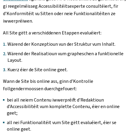
gi reegelméisseg Accessibilitéitsexperte consultéiert, fir
d’Konformitéit vu Sitten oder neie Funktionalitéiten ze
iwwerpréiwen.
All Site gëtt a verschiddenen Etappen evaluéiert:
Wärend der Konzeptioun vun der Struktur vum Inhalt.
Wärend der Realisatioun vum grapheschen a funktionelle
Layout.
Kuerz éier de Site online geet.
Wann de Site bis online ass, ginn d’Kontrolle
follgendermoossen duerchgefouert:
bei all neiem Contenu iwwerpréift d’Redaktioun
d’Accessibilitéit vum komplette Contenu, éier en online
geet;
all nei Funktionalitéit vum Site gëtt evaluéiert, éier se
online geet.