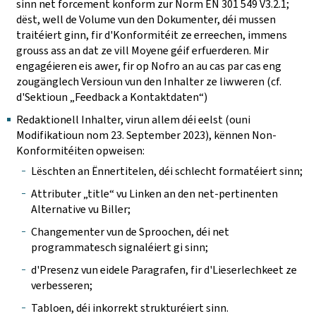
sinn net forcement konform zur Norm EN 301 549 V3.2.1;
dëst, well de Volume vun den Dokumenter, déi mussen
traitéiert ginn, fir d'Konformitéit ze erreechen, immens
grouss ass an dat ze vill Moyene géif erfuerderen. Mir
engagéieren eis awer, fir op Nofro an au cas par cas eng
zougänglech Versioun vun den Inhalter ze liwweren (cf.
d'Sektioun „Feedback a Kontaktdaten“)
Redaktionell Inhalter, virun allem déi eelst (ouni
Modifikatioun nom 23. September 2023), kënnen Non-
Konformitéiten opweisen:
Lëschten an Ënnertitelen, déi schlecht formatéiert sinn;
Attributer „title“ vu Linken an den net-pertinenten
Alternative vu Biller;
Changementer vun de Sproochen, déi net
programmatesch signaléiert gi sinn;
d'Presenz vun eidele Paragrafen, fir d'Lieserlechkeet ze
verbesseren;
Tabloen, déi inkorrekt strukturéiert sinn.