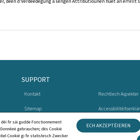
r, deen d'Verdeedegung a sengen Attributiounen huet an erfëllt 
SUPPORT
Kontakt
Rechtlech Aspekter
Sitemap
Accessibilitéitserklä
 déi fir säi gudde Fonctionnement
Iwwert dës Websäit
Gestioun vu Cookien
ECH AKZEPTÉIEREN
h Donnéeë gebrauchen; dës Cookië
tiel Cookië gi fir statistesch Zwecker