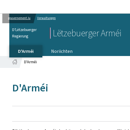
gouvernement.lu
Verwaltungen
D’Lëtzebuerger
Lëtzebuerger Arméi
Regierung
D'Arméi
Noriichten
D'Arméi
Startsäit
D'Arméi