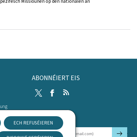
spezifesch Missiounen op den nationalen an
ABONNÉIERT EIS
Twitter
Facebook
RSS
rung
Newsletter
ECH REFUSÉIEREN
🡒
E-mail