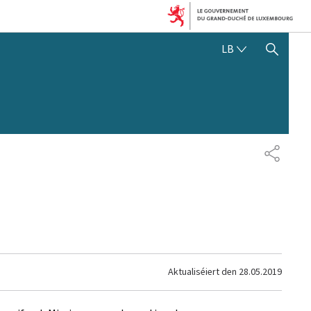
LËTZEBUERGE
LB
SHOW HIDE SEARCH
SHARE
Aktualiséiert den
28.05.2019